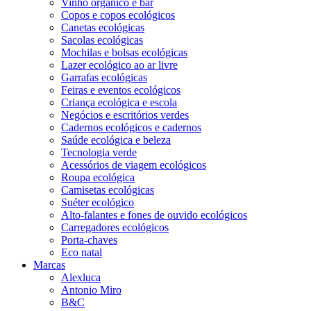
Vinho orgânico e bar
Copos e copos ecológicos
Canetas ecológicas
Sacolas ecológicas
Mochilas e bolsas ecológicas
Lazer ecológico ao ar livre
Garrafas ecológicas
Feiras e eventos ecológicos
Criança ecológica e escola
Negócios e escritórios verdes
Cadernos ecológicos e cadernos
Saúde ecológica e beleza
Tecnologia verde
Acessórios de viagem ecológicos
Roupa ecológica
Camisetas ecológicas
Suéter ecológico
Alto-falantes e fones de ouvido ecológicos
Carregadores ecológicos
Porta-chaves
Eco natal
Marcas
Alexluca
Antonio Miro
B&C