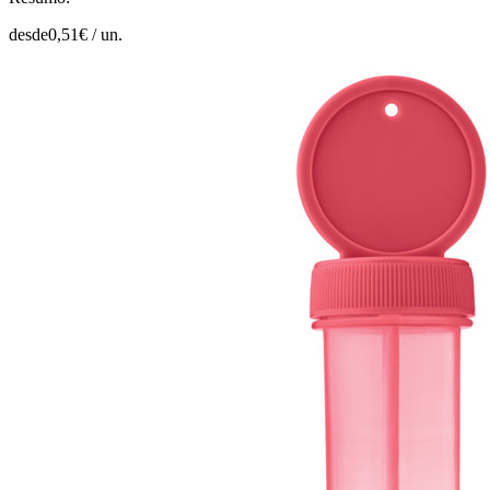
desde
0,51
€ /
un.