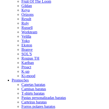
Fruit Of The Loom
Gildan
Keya
Orizons
Result
Roly
Russell
Workteam
Velilla
Yoko
Ekston
Branve
SOL'S
Roupas TH
Kariban
Proact
K-up
Ki-mood
Promoções
Canetas baratas
Camisas baratas
T-shirts baratas
Pastas personalizadas baratas
Carteiras baratas
Forros polares baratos