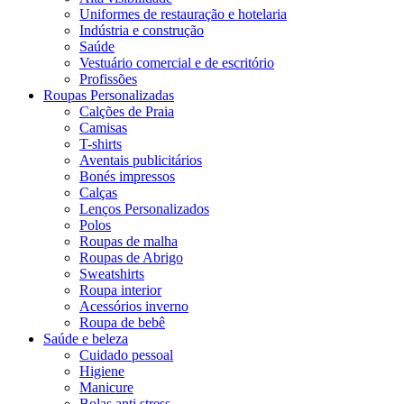
Uniformes de restauração e hotelaria
Indústria e construção
Saúde
Vestuário comercial e de escritório
Profissões
Roupas Personalizadas
Calções de Praia
Camisas
T-shirts
Aventais publicitários
Bonés impressos
Calças
Lenços Personalizados
Polos
Roupas de malha
Roupas de Abrigo
Sweatshirts
Roupa interior
Acessórios inverno
Roupa de bebê
Saúde e beleza
Cuidado pessoal
Higiene
Manicure
Bolas anti stress