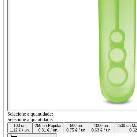
Selecione a quantidade:
Selecione a quantidade:
100 un.
250 un.
Popular
500 un.
1000 un.
2500 un.
Ma
1,12 € / un.
0,81 € / un.
0,75 € / un.
0,63 € / un.
0,62