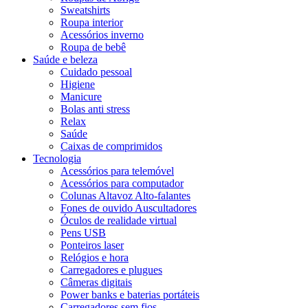
Sweatshirts
Roupa interior
Acessórios inverno
Roupa de bebê
Saúde e beleza
Cuidado pessoal
Higiene
Manicure
Bolas anti stress
Relax
Saúde
Caixas de comprimidos
Tecnologia
Acessórios para telemóvel
Acessórios para computador
Colunas Altavoz Alto-falantes
Fones de ouvido Auscultadores
Óculos de realidade virtual
Pens USB
Ponteiros laser
Relógios e hora
Carregadores e plugues
Câmeras digitais
Power banks e baterias portáteis
Carregadores sem fios