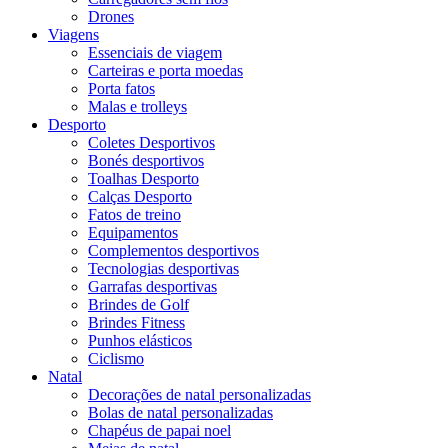
Drones
Viagens
Essenciais de viagem
Carteiras e porta moedas
Porta fatos
Malas e trolleys
Desporto
Coletes Desportivos
Bonés desportivos
Toalhas Desporto
Calças Desporto
Fatos de treino
Equipamentos
Complementos desportivos
Tecnologias desportivas
Garrafas desportivas
Brindes de Golf
Brindes Fitness
Punhos elásticos
Ciclismo
Natal
Decorações de natal personalizadas
Bolas de natal personalizadas
Chapéus de papai noel