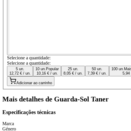
Selecione a quantidade:
Selecione a quantidade:
5 un.
10 un.
Popular
25 un.
50 un.
100 un.
Mai
12,72 € / un.
10,16 € / un.
8,05 € / un.
7,39 € / un.
5,94 
Adicionar ao carrinho
Mais detalhes de Guarda-Sol Taner
Especificações técnicas
Marca
Género