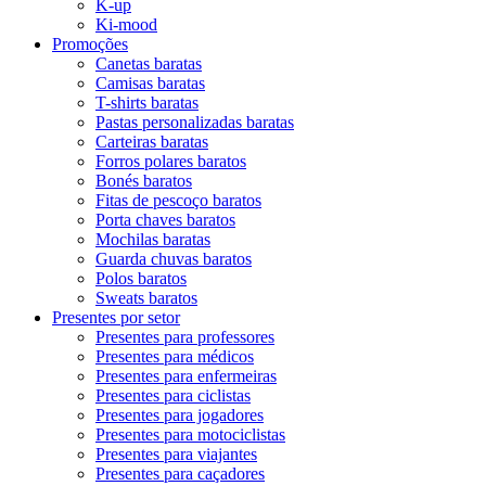
K-up
Ki-mood
Promoções
Canetas baratas
Camisas baratas
T-shirts baratas
Pastas personalizadas baratas
Carteiras baratas
Forros polares baratos
Bonés baratos
Fitas de pescoço baratos
Porta chaves baratos
Mochilas baratas
Guarda chuvas baratos
Polos baratos
Sweats baratos
Presentes por setor
Presentes para professores
Presentes para médicos
Presentes para enfermeiras
Presentes para ciclistas
Presentes para jogadores
Presentes para motociclistas
Presentes para viajantes
Presentes para caçadores