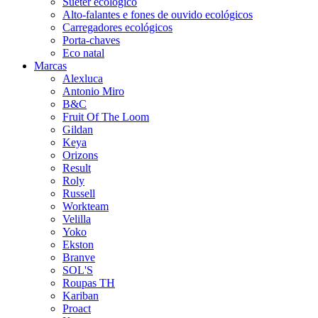
Suéter ecológico
Alto-falantes e fones de ouvido ecológicos
Carregadores ecológicos
Porta-chaves
Eco natal
Marcas
Alexluca
Antonio Miro
B&C
Fruit Of The Loom
Gildan
Keya
Orizons
Result
Roly
Russell
Workteam
Velilla
Yoko
Ekston
Branve
SOL'S
Roupas TH
Kariban
Proact