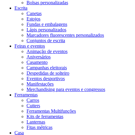
Bolsas personalizadas
Escrita
Canetas
Estojos
Fundas e embalagens
Lápis personalizados
Marcadores fluorescentes personalizados
Conjuntos de escrita
Feiras e eventos
Animação de eventos
Aniversários
Casamento
Campanhas eleitorais
Despedidas de solteiro
Eventos desportivos
Manifestações
Merchandising para eventos e congressos
Ferramentas
Carros
Cutters
Ferramentas Multifunções
Kits de ferramentas
Lanternas
Fitas métricas
Casa