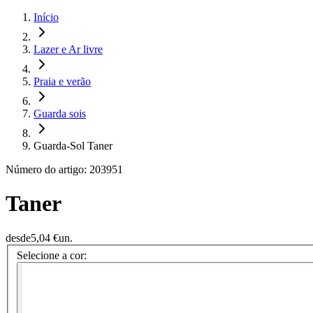
Início
Lazer e Ar livre
Praia e verão
Guarda sois
Guarda-Sol Taner
Número do artigo: 203951
Taner
desde
5,04 €
un.
Selecione a cor: