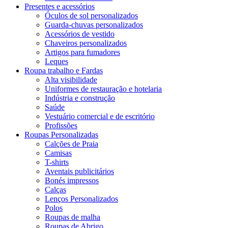
Presentes e acessórios
Óculos de sol personalizados
Guarda-chuvas personalizados
Acessórios de vestido
Chaveiros personalizados
Artigos para fumadores
Leques
Roupa trabalho e Fardas
Alta visibilidade
Uniformes de restauração e hotelaria
Indústria e construção
Saúde
Vestuário comercial e de escritório
Profissões
Roupas Personalizadas
Calções de Praia
Camisas
T-shirts
Aventais publicitários
Bonés impressos
Calças
Lenços Personalizados
Polos
Roupas de malha
Roupas de Abrigo