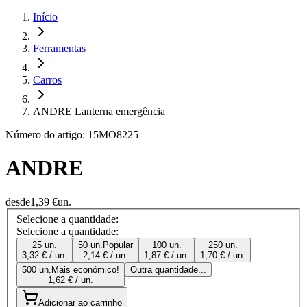
Início
Ferramentas
Carros
ANDRE Lanterna emergência
Número do artigo: 15MO8225
ANDRE
desde
1,39 €
un.
Selecione a quantidade:
Selecione a quantidade:
25 un.
50 un.
Popular
100 un.
250 un.
3,32 € / un.
2,14 € / un.
1,87 € / un.
1,70 € / un.
500 un.
Mais económico!
Outra quantidade...
1,62 € / un.
Adicionar ao carrinho