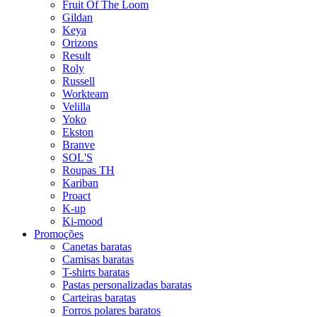
Fruit Of The Loom
Gildan
Keya
Orizons
Result
Roly
Russell
Workteam
Velilla
Yoko
Ekston
Branve
SOL'S
Roupas TH
Kariban
Proact
K-up
Ki-mood
Promoções
Canetas baratas
Camisas baratas
T-shirts baratas
Pastas personalizadas baratas
Carteiras baratas
Forros polares baratos