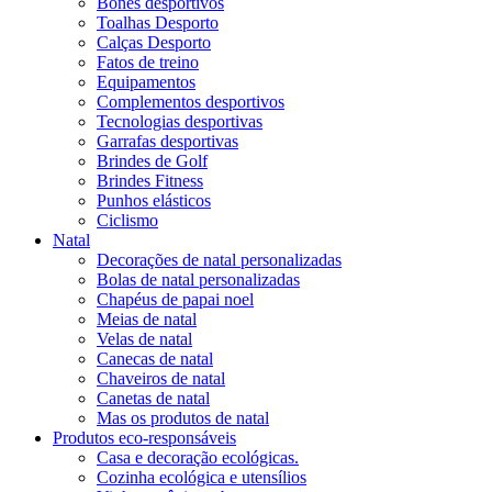
Bonés desportivos
Toalhas Desporto
Calças Desporto
Fatos de treino
Equipamentos
Complementos desportivos
Tecnologias desportivas
Garrafas desportivas
Brindes de Golf
Brindes Fitness
Punhos elásticos
Ciclismo
Natal
Decorações de natal personalizadas
Bolas de natal personalizadas
Chapéus de papai noel
Meias de natal
Velas de natal
Canecas de natal
Chaveiros de natal
Canetas de natal
Mas os produtos de natal
Produtos eco-responsáveis
Casa e decoração ecológicas.
Cozinha ecológica e utensílios