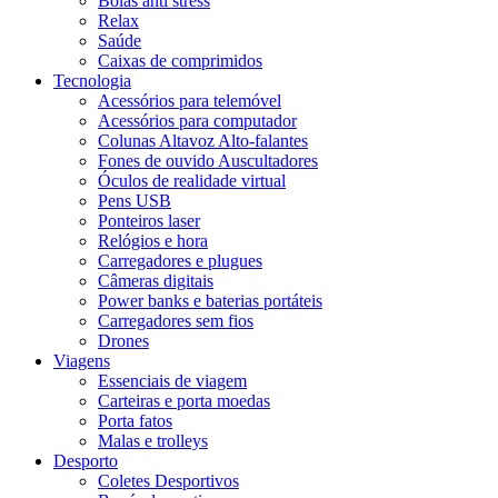
Bolas anti stress
Relax
Saúde
Caixas de comprimidos
Tecnologia
Acessórios para telemóvel
Acessórios para computador
Colunas Altavoz Alto-falantes
Fones de ouvido Auscultadores
Óculos de realidade virtual
Pens USB
Ponteiros laser
Relógios e hora
Carregadores e plugues
Câmeras digitais
Power banks e baterias portáteis
Carregadores sem fios
Drones
Viagens
Essenciais de viagem
Carteiras e porta moedas
Porta fatos
Malas e trolleys
Desporto
Coletes Desportivos