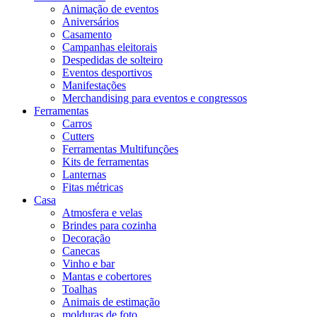
Animação de eventos
Aniversários
Casamento
Campanhas eleitorais
Despedidas de solteiro
Eventos desportivos
Manifestações
Merchandising para eventos e congressos
Ferramentas
Carros
Cutters
Ferramentas Multifunções
Kits de ferramentas
Lanternas
Fitas métricas
Casa
Atmosfera e velas
Brindes para cozinha
Decoração
Canecas
Vinho e bar
Mantas e cobertores
Toalhas
Animais de estimação
molduras de foto