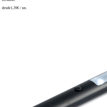
desde
1,39
€ /
un.