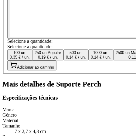
Selecione a quantidade:
Selecione a quantidade:
100 un.
250 un.
Popular
500 un.
1000 un.
2500 un.
Ma
0,35 € / un.
0,19 € / un.
0,14 € / un.
0,14 € / un.
0,11
Adicionar ao carrinho
Mais detalhes de Suporte Perch
Especificações técnicas
Marca
Género
Material
Tamanho
7 x 2,7 x 4,8 cm