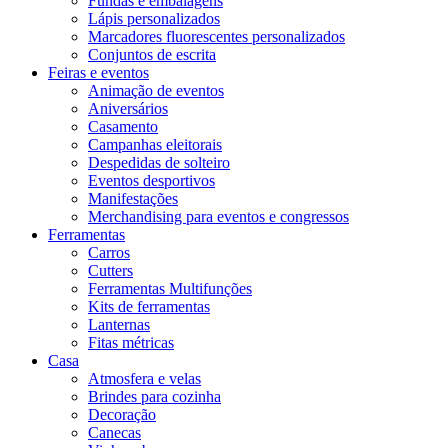
Fundas e embalagens
Lápis personalizados
Marcadores fluorescentes personalizados
Conjuntos de escrita
Feiras e eventos
Animação de eventos
Aniversários
Casamento
Campanhas eleitorais
Despedidas de solteiro
Eventos desportivos
Manifestações
Merchandising para eventos e congressos
Ferramentas
Carros
Cutters
Ferramentas Multifunções
Kits de ferramentas
Lanternas
Fitas métricas
Casa
Atmosfera e velas
Brindes para cozinha
Decoração
Canecas