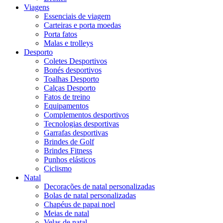
Viagens
Essenciais de viagem
Carteiras e porta moedas
Porta fatos
Malas e trolleys
Desporto
Coletes Desportivos
Bonés desportivos
Toalhas Desporto
Calças Desporto
Fatos de treino
Equipamentos
Complementos desportivos
Tecnologias desportivas
Garrafas desportivas
Brindes de Golf
Brindes Fitness
Punhos elásticos
Ciclismo
Natal
Decorações de natal personalizadas
Bolas de natal personalizadas
Chapéus de papai noel
Meias de natal
Velas de natal