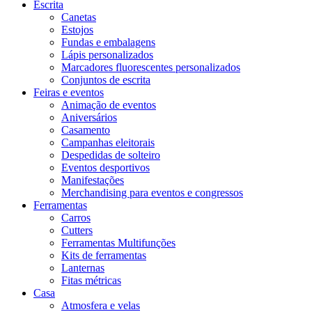
Escrita
Canetas
Estojos
Fundas e embalagens
Lápis personalizados
Marcadores fluorescentes personalizados
Conjuntos de escrita
Feiras e eventos
Animação de eventos
Aniversários
Casamento
Campanhas eleitorais
Despedidas de solteiro
Eventos desportivos
Manifestações
Merchandising para eventos e congressos
Ferramentas
Carros
Cutters
Ferramentas Multifunções
Kits de ferramentas
Lanternas
Fitas métricas
Casa
Atmosfera e velas