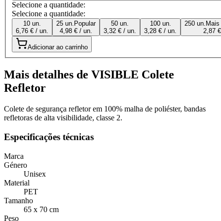
Selecione a quantidade:
Selecione a quantidade:
10 un.
25 un.
Popular
50 un.
100 un.
250 un.
Mais
6,76 € / un.
4,98 € / un.
3,32 € / un.
3,28 € / un.
2,87 €
Adicionar ao carrinho
Mais detalhes de VISIBLE Colete
Refletor
Colete de segurança refletor em 100% malha de poliéster, bandas
refletoras de alta visibilidade, classe 2.
Especificações técnicas
Marca
Género
Unisex
Material
PET
Tamanho
65 x 70 cm
Peso