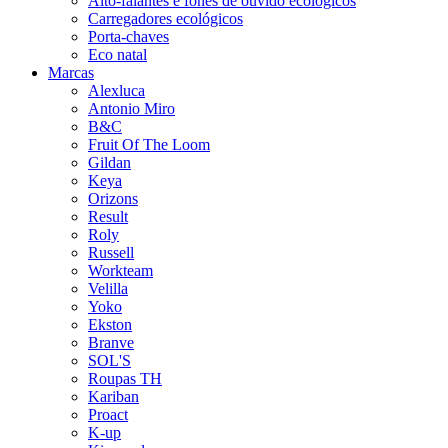
Alto-falantes e fones de ouvido ecológicos
Carregadores ecológicos
Porta-chaves
Eco natal
Marcas
Alexluca
Antonio Miro
B&C
Fruit Of The Loom
Gildan
Keya
Orizons
Result
Roly
Russell
Workteam
Velilla
Yoko
Ekston
Branve
SOL'S
Roupas TH
Kariban
Proact
K-up