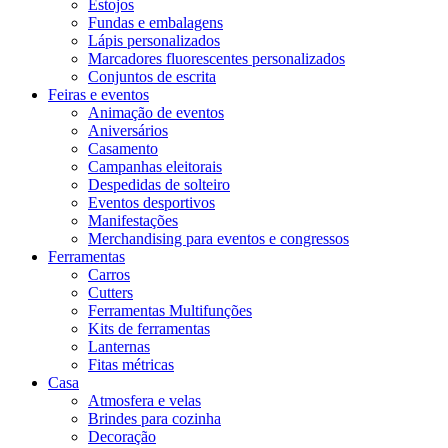
Estojos
Fundas e embalagens
Lápis personalizados
Marcadores fluorescentes personalizados
Conjuntos de escrita
Feiras e eventos
Animação de eventos
Aniversários
Casamento
Campanhas eleitorais
Despedidas de solteiro
Eventos desportivos
Manifestações
Merchandising para eventos e congressos
Ferramentas
Carros
Cutters
Ferramentas Multifunções
Kits de ferramentas
Lanternas
Fitas métricas
Casa
Atmosfera e velas
Brindes para cozinha
Decoração