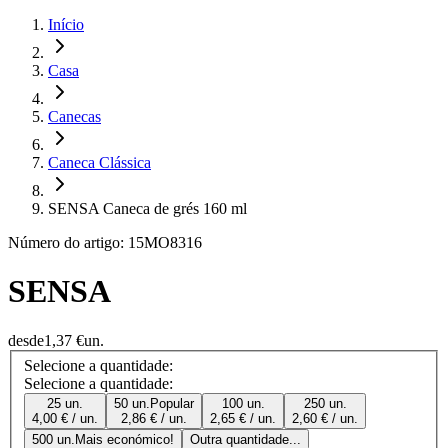
Início
Casa
Canecas
Caneca Clássica
SENSA Caneca de grés 160 ml
Número do artigo: 15MO8316
SENSA
desde
1,37 €
un.
Selecione a quantidade:
Selecione a quantidade:
25 un.
50 un.
Popular
100 un.
250 un.
4,00 € / un.
2,86 € / un.
2,65 € / un.
2,60 € / un.
500 un.
Mais económico!
Outra quantidade...