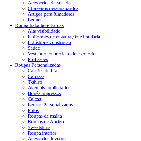
Acessórios de vestido
Chaveiros personalizados
Artigos para fumadores
Leques
Roupa trabalho e Fardas
Alta visibilidade
Uniformes de restauração e hotelaria
Indústria e construção
Saúde
Vestuário comercial e de escritório
Profissões
Roupas Personalizadas
Calções de Praia
Camisas
T-shirts
Aventais publicitários
Bonés impressos
Calças
Lenços Personalizados
Polos
Roupas de malha
Roupas de Abrigo
Sweatshirts
Roupa interior
Acessórios inverno