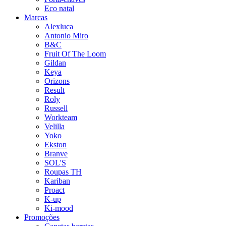
Eco natal
Marcas
Alexluca
Antonio Miro
B&C
Fruit Of The Loom
Gildan
Keya
Orizons
Result
Roly
Russell
Workteam
Velilla
Yoko
Ekston
Branve
SOL'S
Roupas TH
Kariban
Proact
K-up
Ki-mood
Promoções