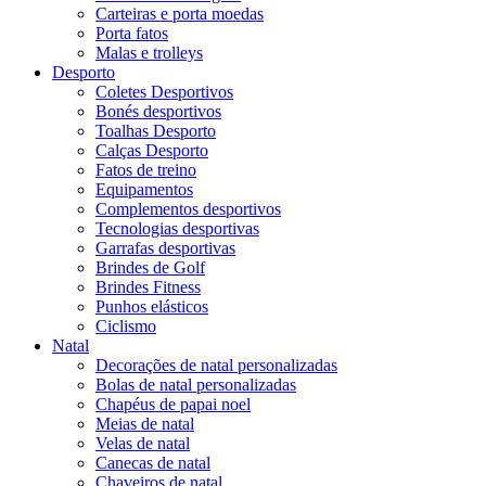
Carteiras e porta moedas
Porta fatos
Malas e trolleys
Desporto
Coletes Desportivos
Bonés desportivos
Toalhas Desporto
Calças Desporto
Fatos de treino
Equipamentos
Complementos desportivos
Tecnologias desportivas
Garrafas desportivas
Brindes de Golf
Brindes Fitness
Punhos elásticos
Ciclismo
Natal
Decorações de natal personalizadas
Bolas de natal personalizadas
Chapéus de papai noel
Meias de natal
Velas de natal
Canecas de natal
Chaveiros de natal