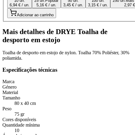
10 un.
25 un.
Popular
50 un.
100 un.
250 un.
Mais
6,94 € / un.
5,16 € / un.
3,45 € / un.
3,15 € / un.
2,97 €
Adicionar ao carrinho
Mais detalhes de DRYE Toalha de
desporto em estojo
Toalha de desporto em estojo de nylon. Toalha 70% Poliéster, 30%
poliamida.
Especificações técnicas
Marca
Género
Material
Tamanho
80 x 40 cm
Peso
75 gr
Cores disponíveis
Quantidade mínima
10