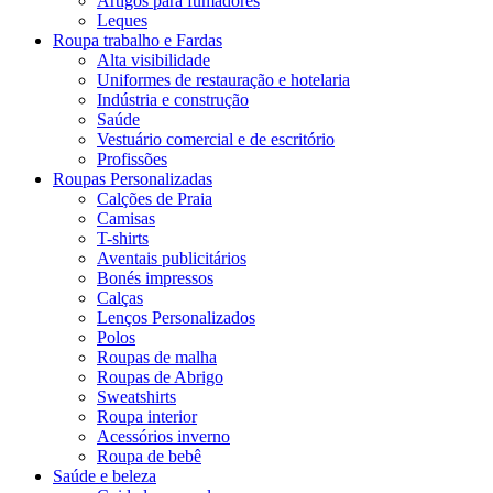
Artigos para fumadores
Leques
Roupa trabalho e Fardas
Alta visibilidade
Uniformes de restauração e hotelaria
Indústria e construção
Saúde
Vestuário comercial e de escritório
Profissões
Roupas Personalizadas
Calções de Praia
Camisas
T-shirts
Aventais publicitários
Bonés impressos
Calças
Lenços Personalizados
Polos
Roupas de malha
Roupas de Abrigo
Sweatshirts
Roupa interior
Acessórios inverno
Roupa de bebê
Saúde e beleza