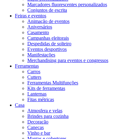
Marcadores fluorescentes personalizados
Conjuntos de escrita
Feiras e eventos
Animação de eventos
Aniversários
Casamento
Campanhas eleitorais
Despedidas de solteiro
Eventos desportivos
Manifestações
Merchandising para eventos e congressos
Ferramentas
Carros
Cutters
Ferramentas Multifunções
Kits de ferramentas
Lanternas
Fitas métricas
Casa
Atmosfera e velas
Brindes para cozinha
Decoração
Canecas
Vinho e bar
Mantas e cobertores