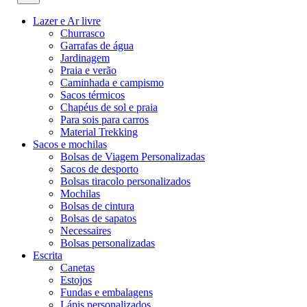
Lazer e Ar livre
Churrasco
Garrafas de água
Jardinagem
Praia e verão
Caminhada e campismo
Sacos térmicos
Chapéus de sol e praia
Para sois para carros
Material Trekking
Sacos e mochilas
Bolsas de Viagem Personalizadas
Sacos de desporto
Bolsas tiracolo personalizados
Mochilas
Bolsas de cintura
Bolsas de sapatos
Necessaires
Bolsas personalizadas
Escrita
Canetas
Estojos
Fundas e embalagens
Lápis personalizados