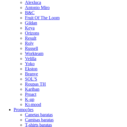
Alexluca
Antonio Miro
B&C
Fruit Of The Loom
Gildan
Keya
Orizons
Result
Roly
Russell
Workteam
Velilla
Yoko
Ekston
Branve
SOL'S
Roupas TH
Kariban
Proact
K-up
Ki-mood
Promoções
Canetas baratas
Camisas baratas
T-shirts baratas