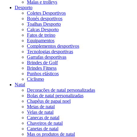
Malas e trolleys
Desporto
Coletes Desportivos
Bonés desportivos
Toalhas Desporto
Calças Desporto
Fatos de treino
Equipamentos
Complementos desportivos
Tecnologias desportivas
Garrafas desportivas
Brindes de Golf
Brindes Fitness
Punhos elásticos
Ciclismo
Natal
Decorações de natal personalizadas
Bolas de natal personalizadas
Chapéus de papai noel
Meias de natal
Velas de natal
Canecas de natal
Chaveiros de natal
Canetas de natal
Mas os produtos de natal