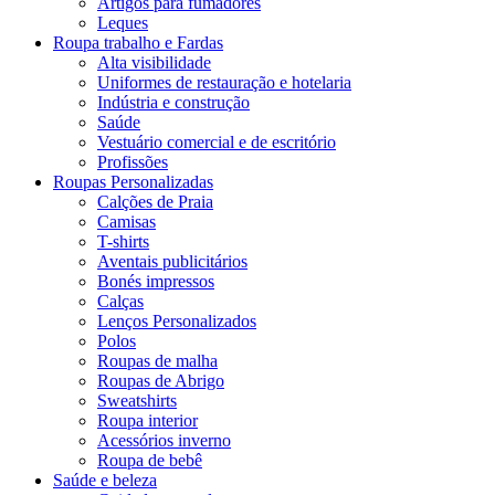
Artigos para fumadores
Leques
Roupa trabalho e Fardas
Alta visibilidade
Uniformes de restauração e hotelaria
Indústria e construção
Saúde
Vestuário comercial e de escritório
Profissões
Roupas Personalizadas
Calções de Praia
Camisas
T-shirts
Aventais publicitários
Bonés impressos
Calças
Lenços Personalizados
Polos
Roupas de malha
Roupas de Abrigo
Sweatshirts
Roupa interior
Acessórios inverno
Roupa de bebê
Saúde e beleza