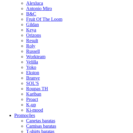
Alexluca
Antonio Miro
B&C
Fruit Of The Loom
Gildan
Keya
Orizons
Result
Roly
Russell
Workteam
Velilla
Yoko
Ekston
Branve
SOL'S
Roupas TH
Kariban
Proact
K-up
Ki-mood
Promoções
Canetas baratas
Camisas baratas
T-shirts baratas