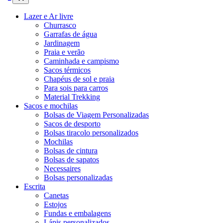
Lazer e Ar livre
Churrasco
Garrafas de água
Jardinagem
Praia e verão
Caminhada e campismo
Sacos térmicos
Chapéus de sol e praia
Para sois para carros
Material Trekking
Sacos e mochilas
Bolsas de Viagem Personalizadas
Sacos de desporto
Bolsas tiracolo personalizados
Mochilas
Bolsas de cintura
Bolsas de sapatos
Necessaires
Bolsas personalizadas
Escrita
Canetas
Estojos
Fundas e embalagens
Lápis personalizados