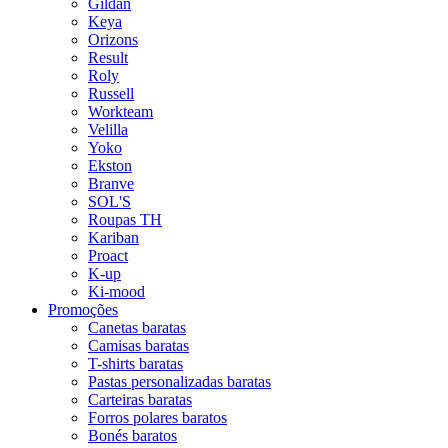
Gildan
Keya
Orizons
Result
Roly
Russell
Workteam
Velilla
Yoko
Ekston
Branve
SOL'S
Roupas TH
Kariban
Proact
K-up
Ki-mood
Promoções
Canetas baratas
Camisas baratas
T-shirts baratas
Pastas personalizadas baratas
Carteiras baratas
Forros polares baratos
Bonés baratos