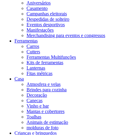
Aniversários
Casamento
Campanhas eleitorais
Despedidas de solteiro
Eventos desportivos
Manifestações
Merchandising para eventos e congressos
Ferramentas
Carros
Cutters
Ferramentas Multifunções
Kits de ferramentas
Lanternas
Fitas métricas
Casa
Atmosfera e velas
Brindes para cozinha
Decoração
Canecas
Vinho e bar
Mantas e cobertores
Toalhas
Animais de estimação
molduras de foto
Crianças e brinquedos