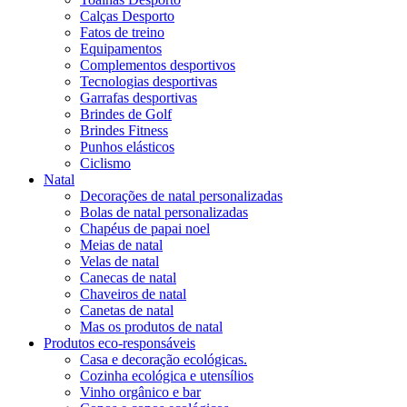
Calças Desporto
Fatos de treino
Equipamentos
Complementos desportivos
Tecnologias desportivas
Garrafas desportivas
Brindes de Golf
Brindes Fitness
Punhos elásticos
Ciclismo
Natal
Decorações de natal personalizadas
Bolas de natal personalizadas
Chapéus de papai noel
Meias de natal
Velas de natal
Canecas de natal
Chaveiros de natal
Canetas de natal
Mas os produtos de natal
Produtos eco-responsáveis
Casa e decoração ecológicas.
Cozinha ecológica e utensílios
Vinho orgânico e bar