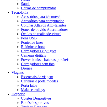
Saúde
Caixas de comprimidos
Tecnologia
Acessórios para telemóvel
Acessórios para computador
Colunas Altavoz Alto-falantes
Fones de ouvido Auscultadores
Óculos de realidade virtual
Pens USB
Ponteiros laser
Relógios e hora
Carregadores e plugues
Câmeras digitais
Power banks e baterias portáteis
Carregadores sem fios
Drones
Viagens
Essenciais de viagem
Carteiras e porta moedas
Porta fatos
Malas e trolleys
Desporto
Coletes Desportivos
Bonés desportivos
Toalhas Desporto