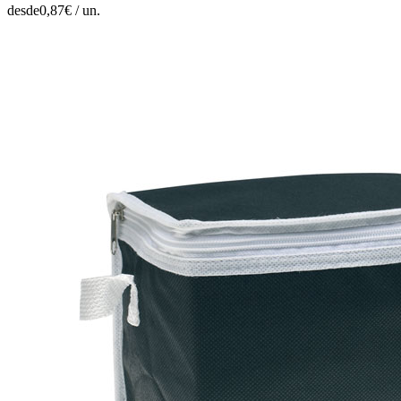
desde
0,87
€ /
un.