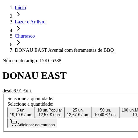
Início
Lazer e Ar livre
Churrasco
DONAU EAST Avental com ferramentas de BBQ
Número do artigo: 15KC6388
DONAU EAST
desde
8,91 €
un.
Selecione a quantidade:
Selecione a quantidade:
5 un.
10 un.
Popular
25 un.
50 un.
100 un.
M
19,19 € / un.
12,57 € / un.
12,67 € / un.
10,40 € / un.
10,
Adicionar ao carrinho