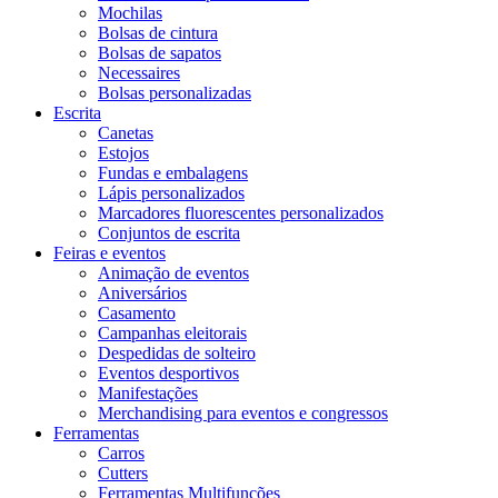
Mochilas
Bolsas de cintura
Bolsas de sapatos
Necessaires
Bolsas personalizadas
Escrita
Canetas
Estojos
Fundas e embalagens
Lápis personalizados
Marcadores fluorescentes personalizados
Conjuntos de escrita
Feiras e eventos
Animação de eventos
Aniversários
Casamento
Campanhas eleitorais
Despedidas de solteiro
Eventos desportivos
Manifestações
Merchandising para eventos e congressos
Ferramentas
Carros
Cutters
Ferramentas Multifunções