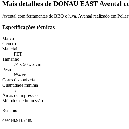
Mais detalhes de DONAU EAST Avental c
Avental com ferramentas de BBQ e luva. Avental realizado em Poliés
Especificações técnicas
Marca
Género
Material
PET
Tamanho
74 x 50 x 2 cm
Peso
654 gr
Cores disponíveis
Quantidade mínima
5
Áreas de impressão
Métodos de impressão
Resumo:
desde
8,91
€ /
un.