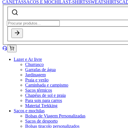
CANETAS
SACOS E MOCHILAS
T-SHIRTS
SWEATSHIRTS
CA
Lazer e Ar livre
Churrasco
Garrafas de água
Jardinagem
Praia e verão
Caminhada e campismo
Sacos térmicos
Chapéus de sol e praia
Para sois para carros
Material Trekking
Sacos e mochilas
Bolsas de Viagem Personalizadas
Sacos de desporto
Bolsas tiracolo personalizados