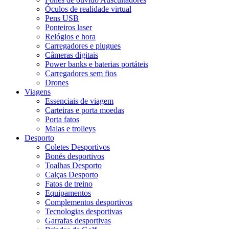
Óculos de realidade virtual
Pens USB
Ponteiros laser
Relógios e hora
Carregadores e plugues
Câmeras digitais
Power banks e baterias portáteis
Carregadores sem fios
Drones
Viagens
Essenciais de viagem
Carteiras e porta moedas
Porta fatos
Malas e trolleys
Desporto
Coletes Desportivos
Bonés desportivos
Toalhas Desporto
Calças Desporto
Fatos de treino
Equipamentos
Complementos desportivos
Tecnologias desportivas
Garrafas desportivas