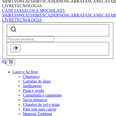
SHIRTS
SWEATSHIRTS
CADERNOS
GARRAFAS
CANECAS
AR
LIVRE
TECNOLOGIA
CANETAS
SACOS E MOCHILAS
T-
SHIRTS
SWEATSHIRTS
CADERNOS
GARRAFAS
CANECAS
AR
LIVRE
TECNOLOGIA
Lazer e Ar livre
Churrasco
Garrafas de água
Jardinagem
Praia e verão
Caminhada e campismo
Sacos térmicos
Chapéus de sol e praia
Para sois para carros
Material Trekking