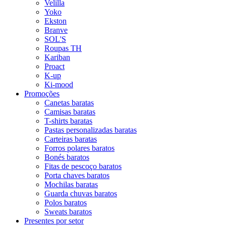
Velilla
Yoko
Ekston
Branve
SOL'S
Roupas TH
Kariban
Proact
K-up
Ki-mood
Promoções
Canetas baratas
Camisas baratas
T-shirts baratas
Pastas personalizadas baratas
Carteiras baratas
Forros polares baratos
Bonés baratos
Fitas de pescoço baratos
Porta chaves baratos
Mochilas baratas
Guarda chuvas baratos
Polos baratos
Sweats baratos
Presentes por setor