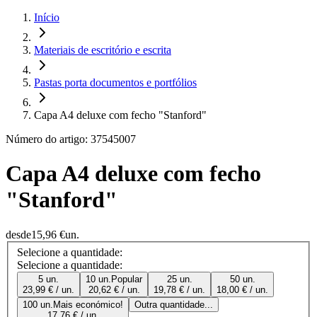
Início
Materiais de escritório e escrita
Pastas porta documentos e portfólios
Capa A4 deluxe com fecho "Stanford"
Número do artigo: 37545007
Capa A4 deluxe com fecho
"Stanford"
desde
15,96 €
un.
Selecione a quantidade:
Selecione a quantidade:
5 un.
10 un.
Popular
25 un.
50 un.
23,99 € / un.
20,62 € / un.
19,78 € / un.
18,00 € / un.
100 un.
Mais económico!
Outra quantidade...
17,76 € / un.