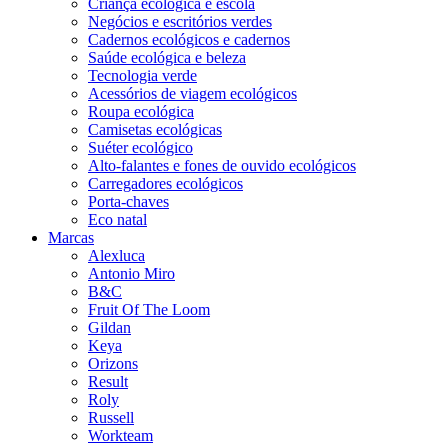
Criança ecológica e escola
Negócios e escritórios verdes
Cadernos ecológicos e cadernos
Saúde ecológica e beleza
Tecnologia verde
Acessórios de viagem ecológicos
Roupa ecológica
Camisetas ecológicas
Suéter ecológico
Alto-falantes e fones de ouvido ecológicos
Carregadores ecológicos
Porta-chaves
Eco natal
Marcas
Alexluca
Antonio Miro
B&C
Fruit Of The Loom
Gildan
Keya
Orizons
Result
Roly
Russell
Workteam