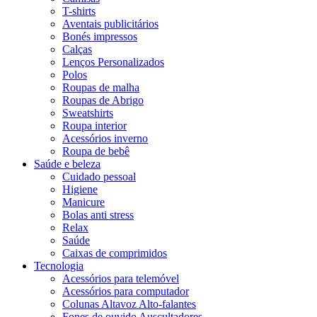
T-shirts
Aventais publicitários
Bonés impressos
Calças
Lenços Personalizados
Polos
Roupas de malha
Roupas de Abrigo
Sweatshirts
Roupa interior
Acessórios inverno
Roupa de bebê
Saúde e beleza
Cuidado pessoal
Higiene
Manicure
Bolas anti stress
Relax
Saúde
Caixas de comprimidos
Tecnologia
Acessórios para telemóvel
Acessórios para computador
Colunas Altavoz Alto-falantes
Fones de ouvido Auscultadores