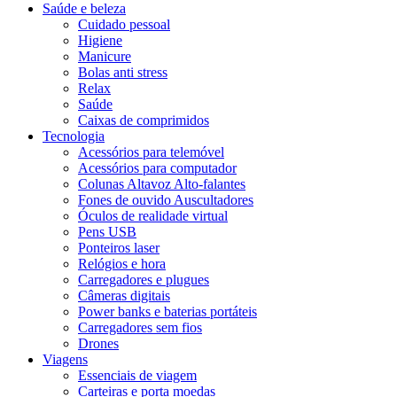
Saúde e beleza
Cuidado pessoal
Higiene
Manicure
Bolas anti stress
Relax
Saúde
Caixas de comprimidos
Tecnologia
Acessórios para telemóvel
Acessórios para computador
Colunas Altavoz Alto-falantes
Fones de ouvido Auscultadores
Óculos de realidade virtual
Pens USB
Ponteiros laser
Relógios e hora
Carregadores e plugues
Câmeras digitais
Power banks e baterias portáteis
Carregadores sem fios
Drones
Viagens
Essenciais de viagem
Carteiras e porta moedas