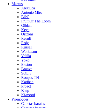
Marcas
Alexluca
Antonio Miro
B&C
Fruit Of The Loom
Gildan
Keya
Orizons
Result
Roly
Russell
Workteam
Velilla
Yoko
Ekston
Branve
SOL'S
Roupas TH
Kariban
Proact
K-up
Ki-mood
Promoções
Canetas baratas
Camisas baratas