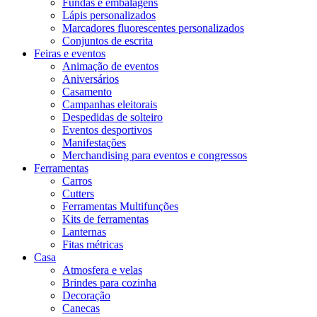
Fundas e embalagens
Lápis personalizados
Marcadores fluorescentes personalizados
Conjuntos de escrita
Feiras e eventos
Animação de eventos
Aniversários
Casamento
Campanhas eleitorais
Despedidas de solteiro
Eventos desportivos
Manifestações
Merchandising para eventos e congressos
Ferramentas
Carros
Cutters
Ferramentas Multifunções
Kits de ferramentas
Lanternas
Fitas métricas
Casa
Atmosfera e velas
Brindes para cozinha
Decoração
Canecas