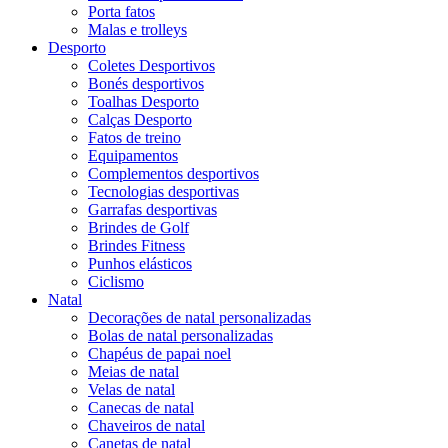
Porta fatos
Malas e trolleys
Desporto
Coletes Desportivos
Bonés desportivos
Toalhas Desporto
Calças Desporto
Fatos de treino
Equipamentos
Complementos desportivos
Tecnologias desportivas
Garrafas desportivas
Brindes de Golf
Brindes Fitness
Punhos elásticos
Ciclismo
Natal
Decorações de natal personalizadas
Bolas de natal personalizadas
Chapéus de papai noel
Meias de natal
Velas de natal
Canecas de natal
Chaveiros de natal
Canetas de natal