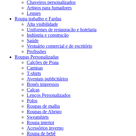
Chaveiros personalizados
Artigos para fumadores
Leques
Roupa trabalho e Fardas
Alta visibilidade
Uniformes de restauração e hotelaria
Indústria e construção
Saúde
Vestuário comercial e de escritório
Profissões
Roupas Personalizadas
Calções de Praia
Camisas
T-shirts
Aventais publicitários
Bonés impressos
Calças
Lenços Personalizados
Polos
Roupas de malha
Roupas de Abrigo
Sweatshirts
Roupa interior
Acessórios inverno
Roupa de bebê