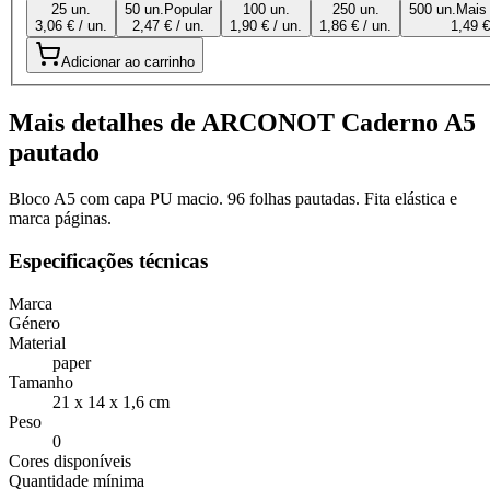
25 un.
50 un.
Popular
100 un.
250 un.
500 un.
Mais
3,06 € / un.
2,47 € / un.
1,90 € / un.
1,86 € / un.
1,49 €
Adicionar ao carrinho
Mais detalhes de ARCONOT Caderno A5
pautado
Bloco A5 com capa PU macio. 96 folhas pautadas. Fita elástica e
marca páginas.
Especificações técnicas
Marca
Género
Material
paper
Tamanho
21 x 14 x 1,6 cm
Peso
0
Cores disponíveis
Quantidade mínima