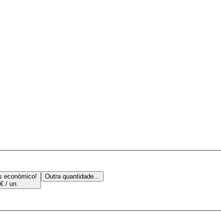
s económico!
Outra quantidade...
€ / un.