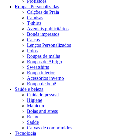
Profissões
Roupas Personalizadas
Calções de Praia
Camisas
T-shirts
Aventais publicitários
Bonés impressos
Calças
Lenços Personalizados
Polos
Roupas de malha
Roupas de Abrigo
Sweatshirts
Roupa interior
Acessórios inverno
Roupa de bebê
Saúde e beleza
Cuidado pessoal
Higiene
Manicure
Bolas anti stress
Relax
Saúde
Caixas de comprimidos
Tecnologia