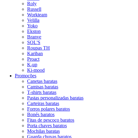
Roly
Russell
Workteam
Velilla
Yoko
Ekston
Branve
SOL'S
Roupas TH
Kariban
Proact
K-up
Ki-mood
Promoções
Canetas baratas
Camisas baratas
T-shirts baratas
Pastas personalizadas baratas
Carteiras baratas
Forros polares baratos
Bonés baratos
Fitas de pescoço baratos
Porta chaves baratos
Mochilas baratas
Guarda chuvas baratos