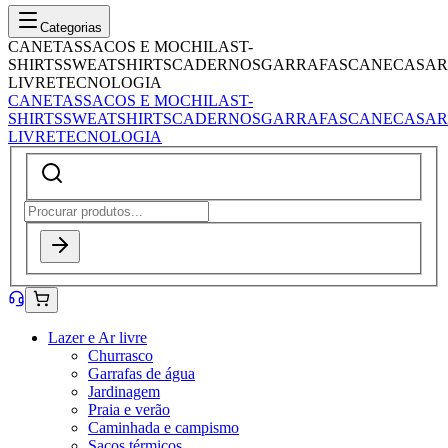
Categorias
CANETAS
SACOS E MOCHILAS
T-
SHIRTS
SWEATSHIRTS
CADERNOS
GARRAFAS
CANECAS
AR
LIVRE
TECNOLOGIA
CANETAS
SACOS E MOCHILAS
T-
SHIRTS
SWEATSHIRTS
CADERNOS
GARRAFAS
CANECAS
AR
LIVRE
TECNOLOGIA
Lazer e Ar livre
Churrasco
Garrafas de água
Jardinagem
Praia e verão
Caminhada e campismo
Sacos térmicos