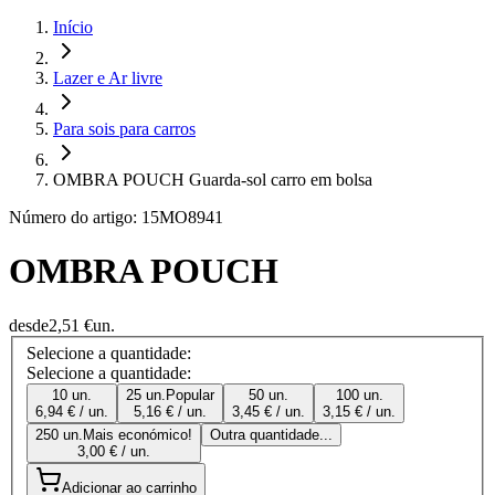
Início
Lazer e Ar livre
Para sois para carros
OMBRA POUCH Guarda-sol carro em bolsa
Número do artigo: 15MO8941
OMBRA POUCH
desde
2,51 €
un.
Selecione a quantidade:
Selecione a quantidade:
10 un.
25 un.
Popular
50 un.
100 un.
6,94 € / un.
5,16 € / un.
3,45 € / un.
3,15 € / un.
250 un.
Mais económico!
Outra quantidade...
3,00 € / un.
Adicionar ao carrinho