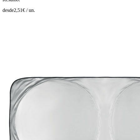
desde
2,51
€ /
un.