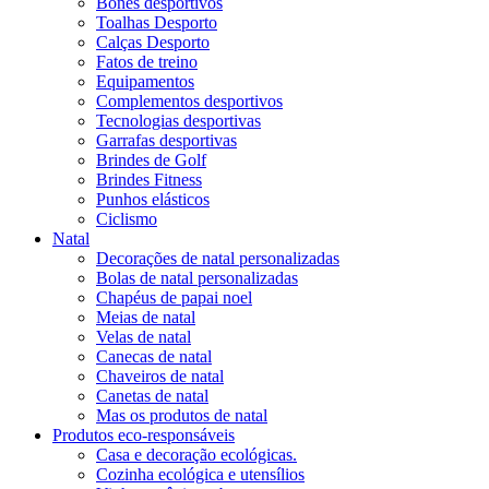
Bonés desportivos
Toalhas Desporto
Calças Desporto
Fatos de treino
Equipamentos
Complementos desportivos
Tecnologias desportivas
Garrafas desportivas
Brindes de Golf
Brindes Fitness
Punhos elásticos
Ciclismo
Natal
Decorações de natal personalizadas
Bolas de natal personalizadas
Chapéus de papai noel
Meias de natal
Velas de natal
Canecas de natal
Chaveiros de natal
Canetas de natal
Mas os produtos de natal
Produtos eco-responsáveis
Casa e decoração ecológicas.
Cozinha ecológica e utensílios