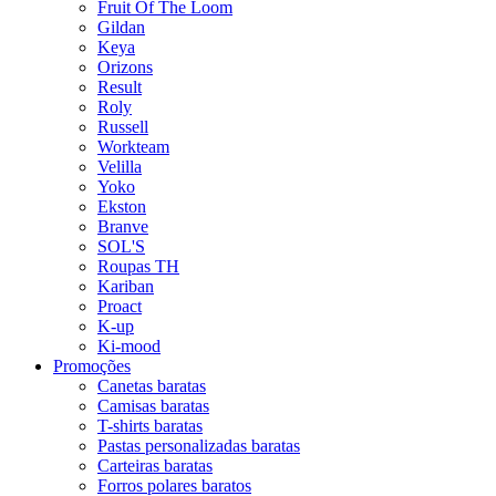
Fruit Of The Loom
Gildan
Keya
Orizons
Result
Roly
Russell
Workteam
Velilla
Yoko
Ekston
Branve
SOL'S
Roupas TH
Kariban
Proact
K-up
Ki-mood
Promoções
Canetas baratas
Camisas baratas
T-shirts baratas
Pastas personalizadas baratas
Carteiras baratas
Forros polares baratos