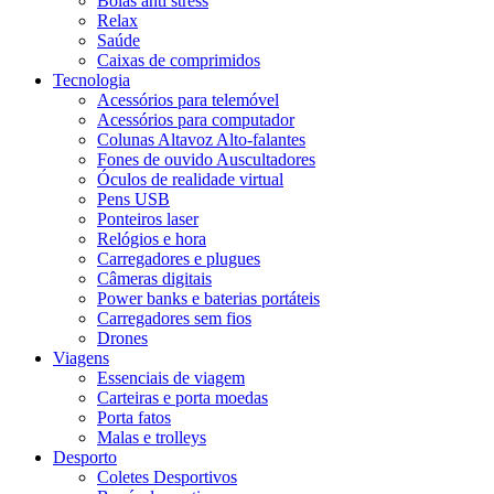
Bolas anti stress
Relax
Saúde
Caixas de comprimidos
Tecnologia
Acessórios para telemóvel
Acessórios para computador
Colunas Altavoz Alto-falantes
Fones de ouvido Auscultadores
Óculos de realidade virtual
Pens USB
Ponteiros laser
Relógios e hora
Carregadores e plugues
Câmeras digitais
Power banks e baterias portáteis
Carregadores sem fios
Drones
Viagens
Essenciais de viagem
Carteiras e porta moedas
Porta fatos
Malas e trolleys
Desporto
Coletes Desportivos