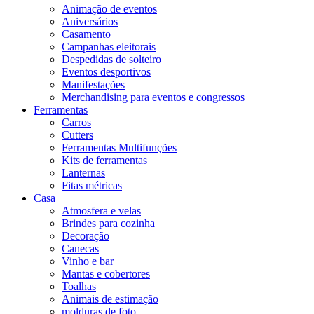
Animação de eventos
Aniversários
Casamento
Campanhas eleitorais
Despedidas de solteiro
Eventos desportivos
Manifestações
Merchandising para eventos e congressos
Ferramentas
Carros
Cutters
Ferramentas Multifunções
Kits de ferramentas
Lanternas
Fitas métricas
Casa
Atmosfera e velas
Brindes para cozinha
Decoração
Canecas
Vinho e bar
Mantas e cobertores
Toalhas
Animais de estimação
molduras de foto