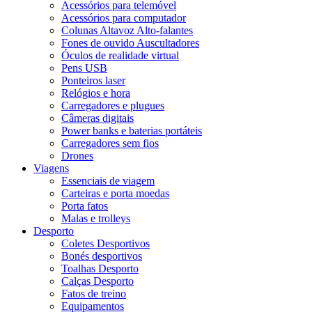
Acessórios para telemóvel
Acessórios para computador
Colunas Altavoz Alto-falantes
Fones de ouvido Auscultadores
Óculos de realidade virtual
Pens USB
Ponteiros laser
Relógios e hora
Carregadores e plugues
Câmeras digitais
Power banks e baterias portáteis
Carregadores sem fios
Drones
Viagens
Essenciais de viagem
Carteiras e porta moedas
Porta fatos
Malas e trolleys
Desporto
Coletes Desportivos
Bonés desportivos
Toalhas Desporto
Calças Desporto
Fatos de treino
Equipamentos