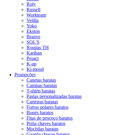
Roly
Russell
Workteam
Velilla
Yoko
Ekston
Branve
SOL'S
Roupas TH
Kariban
Proact
K-up
Ki-mood
Promoções
Canetas baratas
Camisas baratas
T-shirts baratas
Pastas personalizadas baratas
Carteiras baratas
Forros polares baratos
Bonés baratos
Fitas de pescoço baratos
Porta chaves baratos
Mochilas baratas
Guarda chuvas baratos