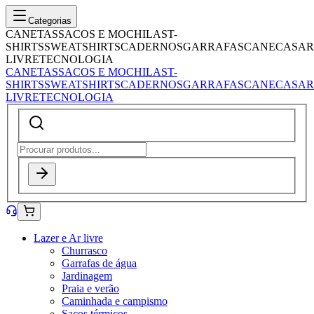
Categorias
CANETAS
SACOS E MOCHILAS
T-
SHIRTS
SWEATSHIRTS
CADERNOS
GARRAFAS
CANECAS
AR
LIVRE
TECNOLOGIA
CANETAS
SACOS E MOCHILAS
T-
SHIRTS
SWEATSHIRTS
CADERNOS
GARRAFAS
CANECAS
AR
LIVRE
TECNOLOGIA
Lazer e Ar livre
Churrasco
Garrafas de água
Jardinagem
Praia e verão
Caminhada e campismo
Sacos térmicos