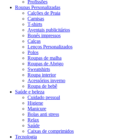
Profissões
Roupas Personalizadas
Calções de Praia
Camisas
T-shirts
Aventais publicitários
Bonés impressos
Calças
Lenços Personalizados
Polos
Roupas de malha
Roupas de Abrigo
Sweatshirts
Roupa interior
Acessórios inverno
Roupa de bebê
Saúde e beleza
Cuidado pessoal
Higiene
Manicure
Bolas anti stress
Relax
Saúde
Caixas de comprimidos
Tecnologia