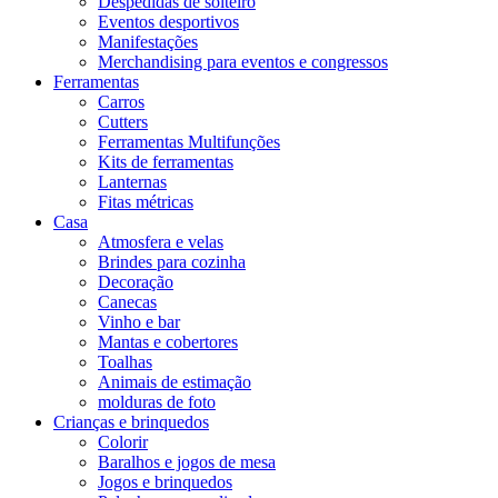
Despedidas de solteiro
Eventos desportivos
Manifestações
Merchandising para eventos e congressos
Ferramentas
Carros
Cutters
Ferramentas Multifunções
Kits de ferramentas
Lanternas
Fitas métricas
Casa
Atmosfera e velas
Brindes para cozinha
Decoração
Canecas
Vinho e bar
Mantas e cobertores
Toalhas
Animais de estimação
molduras de foto
Crianças e brinquedos
Colorir
Baralhos e jogos de mesa
Jogos e brinquedos