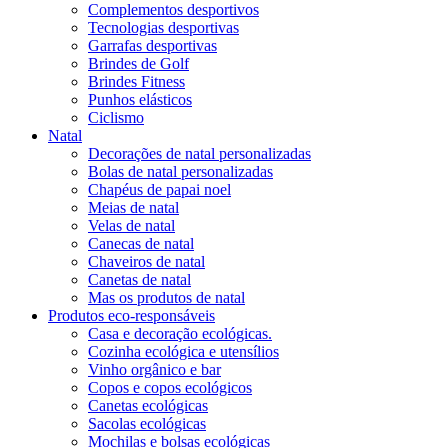
Complementos desportivos
Tecnologias desportivas
Garrafas desportivas
Brindes de Golf
Brindes Fitness
Punhos elásticos
Ciclismo
Natal
Decorações de natal personalizadas
Bolas de natal personalizadas
Chapéus de papai noel
Meias de natal
Velas de natal
Canecas de natal
Chaveiros de natal
Canetas de natal
Mas os produtos de natal
Produtos eco-responsáveis
Casa e decoração ecológicas.
Cozinha ecológica e utensílios
Vinho orgânico e bar
Copos e copos ecológicos
Canetas ecológicas
Sacolas ecológicas
Mochilas e bolsas ecológicas