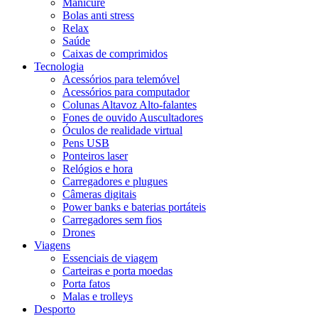
Manicure
Bolas anti stress
Relax
Saúde
Caixas de comprimidos
Tecnologia
Acessórios para telemóvel
Acessórios para computador
Colunas Altavoz Alto-falantes
Fones de ouvido Auscultadores
Óculos de realidade virtual
Pens USB
Ponteiros laser
Relógios e hora
Carregadores e plugues
Câmeras digitais
Power banks e baterias portáteis
Carregadores sem fios
Drones
Viagens
Essenciais de viagem
Carteiras e porta moedas
Porta fatos
Malas e trolleys
Desporto