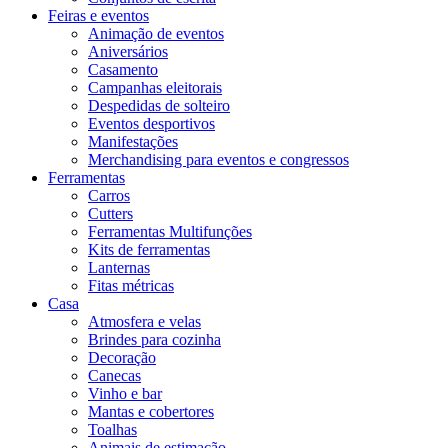
Feiras e eventos
Animação de eventos
Aniversários
Casamento
Campanhas eleitorais
Despedidas de solteiro
Eventos desportivos
Manifestações
Merchandising para eventos e congressos
Ferramentas
Carros
Cutters
Ferramentas Multifunções
Kits de ferramentas
Lanternas
Fitas métricas
Casa
Atmosfera e velas
Brindes para cozinha
Decoração
Canecas
Vinho e bar
Mantas e cobertores
Toalhas
Animais de estimação