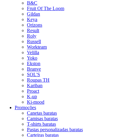
B&C
Fruit Of The Loom
Gildan
Keya
Orizons
Result
Roly
Russell
Workteam
Velilla
Yoko
Ekston
Branve
SOL'S
Roupas TH
Kariban
Proact
K-up
Ki-mood
Promoções
Canetas baratas
Camisas baratas
T-shirts baratas
Pastas personalizadas baratas
Carteiras baratas