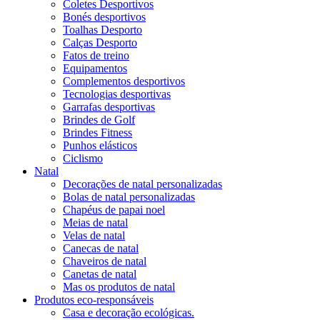
Coletes Desportivos
Bonés desportivos
Toalhas Desporto
Calças Desporto
Fatos de treino
Equipamentos
Complementos desportivos
Tecnologias desportivas
Garrafas desportivas
Brindes de Golf
Brindes Fitness
Punhos elásticos
Ciclismo
Natal
Decorações de natal personalizadas
Bolas de natal personalizadas
Chapéus de papai noel
Meias de natal
Velas de natal
Canecas de natal
Chaveiros de natal
Canetas de natal
Mas os produtos de natal
Produtos eco-responsáveis
Casa e decoração ecológicas.