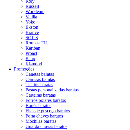
Roly
Russell
Workteam
Velilla
Yoko
Ekston
Branve
SOL'S
Roupas TH
Kariban
Proact
K-up
Ki-mood
Promoções
Canetas baratas
Camisas baratas
T-shirts baratas
Pastas personalizadas baratas
Carteiras baratas
Forros polares baratos
Bonés baratos
Fitas de pescoço baratos
Porta chaves baratos
Mochilas baratas
Guarda chuvas baratos