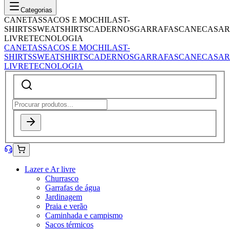
Categorias
CANETAS
SACOS E MOCHILAS
T-
SHIRTS
SWEATSHIRTS
CADERNOS
GARRAFAS
CANECAS
AR
LIVRE
TECNOLOGIA
CANETAS
SACOS E MOCHILAS
T-
SHIRTS
SWEATSHIRTS
CADERNOS
GARRAFAS
CANECAS
AR
LIVRE
TECNOLOGIA
Lazer e Ar livre
Churrasco
Garrafas de água
Jardinagem
Praia e verão
Caminhada e campismo
Sacos térmicos