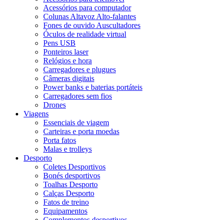
Acessórios para computador
Colunas Altavoz Alto-falantes
Fones de ouvido Auscultadores
Óculos de realidade virtual
Pens USB
Ponteiros laser
Relógios e hora
Carregadores e plugues
Câmeras digitais
Power banks e baterias portáteis
Carregadores sem fios
Drones
Viagens
Essenciais de viagem
Carteiras e porta moedas
Porta fatos
Malas e trolleys
Desporto
Coletes Desportivos
Bonés desportivos
Toalhas Desporto
Calças Desporto
Fatos de treino
Equipamentos
Complementos desportivos