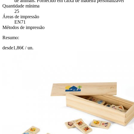
de animais. Fornecido em caixa de madeira personalizável
Quantidade mínima
25
Áreas de impressão
EN71
Métodos de impressão
Resumo:
desde
1,86
€ /
un.