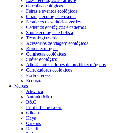
Lazer ecológico ao ar livre
Garrafas ecológicas
Feiras e eventos ecológicos
Criança ecológica e escola
Negócios e escritórios verdes
Cadernos ecológicos e cadernos
Saúde ecológica e beleza
Tecnologia verde
Acessórios de viagem ecológicos
Roupa ecológica
Camisetas ecológicas
Suéter ecológico
Alto-falantes e fones de ouvido ecológicos
Carregadores ecológicos
Porta-chaves
Eco natal
Marcas
Alexluca
Antonio Miro
B&C
Fruit Of The Loom
Gildan
Keya
Orizons
Result