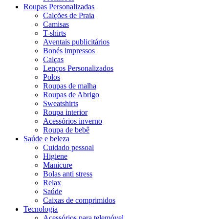
Roupas Personalizadas
Calções de Praia
Camisas
T-shirts
Aventais publicitários
Bonés impressos
Calças
Lenços Personalizados
Polos
Roupas de malha
Roupas de Abrigo
Sweatshirts
Roupa interior
Acessórios inverno
Roupa de bebê
Saúde e beleza
Cuidado pessoal
Higiene
Manicure
Bolas anti stress
Relax
Saúde
Caixas de comprimidos
Tecnologia
Acessórios para telemóvel