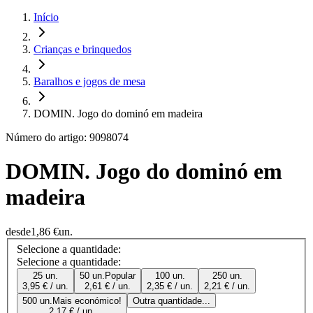
Início
Crianças e brinquedos
Baralhos e jogos de mesa
DOMIN. Jogo do dominó em madeira
Número do artigo: 9098074
DOMIN. Jogo do dominó em
madeira
desde
1,86 €
un.
Selecione a quantidade:
Selecione a quantidade:
25 un.
50 un.
Popular
100 un.
250 un.
3,95 € / un.
2,61 € / un.
2,35 € / un.
2,21 € / un.
500 un.
Mais económico!
Outra quantidade...
2,17 € / un.