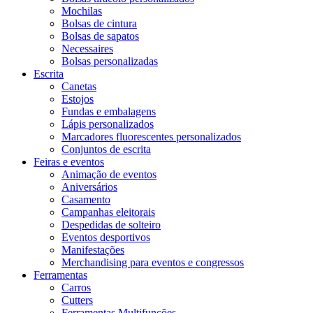
Mochilas
Bolsas de cintura
Bolsas de sapatos
Necessaires
Bolsas personalizadas
Escrita
Canetas
Estojos
Fundas e embalagens
Lápis personalizados
Marcadores fluorescentes personalizados
Conjuntos de escrita
Feiras e eventos
Animação de eventos
Aniversários
Casamento
Campanhas eleitorais
Despedidas de solteiro
Eventos desportivos
Manifestações
Merchandising para eventos e congressos
Ferramentas
Carros
Cutters
Ferramentas Multifunções