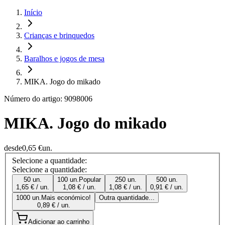
Início
Crianças e brinquedos
Baralhos e jogos de mesa
MIKA. Jogo do mikado
Número do artigo: 9098006
MIKA. Jogo do mikado
desde
0,65 €
un.
Selecione a quantidade:
Selecione a quantidade:
50 un.
100 un.
Popular
250 un.
500 un.
1,65 € / un.
1,08 € / un.
1,08 € / un.
0,91 € / un.
1000 un.
Mais económico!
Outra quantidade...
0,89 € / un.
Adicionar ao carrinho