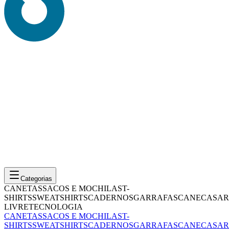
Categorias
CANETAS
SACOS E MOCHILAS
T-
SHIRTS
SWEATSHIRTS
CADERNOS
GARRAFAS
CANECAS
AR
LIVRE
TECNOLOGIA
CANETAS
SACOS E MOCHILAS
T-
SHIRTS
SWEATSHIRTS
CADERNOS
GARRAFAS
CANECAS
AR