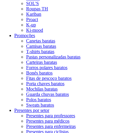
SOL'S
Roupas TH
Kariban
Proact
K-up
Ki-mood
Promoções
Canetas baratas
Camisas baratas
T-shirts baratas
Pastas personalizadas baratas
Carteiras baratas
Forros polares baratos
Bonés baratos
Fitas de pescoço baratos
Porta chaves baratos
Mochilas baratas
Guarda chuvas baratos
Polos baratos
Sweats baratos
Presentes por setor
Presentes para professores
Presentes para médicos
Presentes para enfermeiras
Presentes para ciclistas