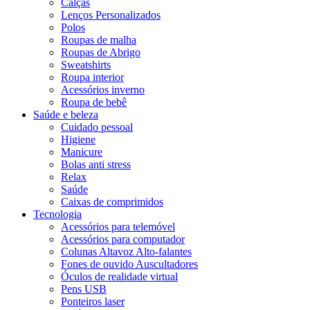
Calças
Lenços Personalizados
Polos
Roupas de malha
Roupas de Abrigo
Sweatshirts
Roupa interior
Acessórios inverno
Roupa de bebê
Saúde e beleza
Cuidado pessoal
Higiene
Manicure
Bolas anti stress
Relax
Saúde
Caixas de comprimidos
Tecnologia
Acessórios para telemóvel
Acessórios para computador
Colunas Altavoz Alto-falantes
Fones de ouvido Auscultadores
Óculos de realidade virtual
Pens USB
Ponteiros laser