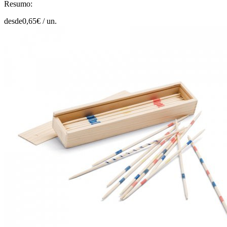
Resumo:
desde
0,65
€ /
un.