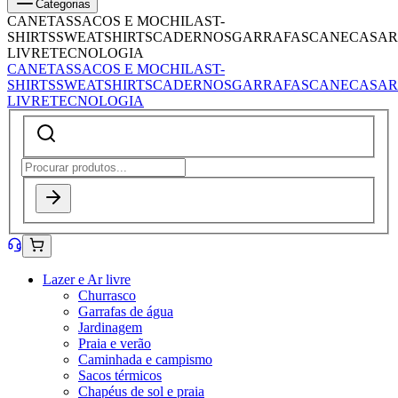
Categorias
CANETAS
SACOS E MOCHILAS
T-
SHIRTS
SWEATSHIRTS
CADERNOS
GARRAFAS
CANECAS
AR
LIVRE
TECNOLOGIA
CANETAS
SACOS E MOCHILAS
T-
SHIRTS
SWEATSHIRTS
CADERNOS
GARRAFAS
CANECAS
AR
LIVRE
TECNOLOGIA
Lazer e Ar livre
Churrasco
Garrafas de água
Jardinagem
Praia e verão
Caminhada e campismo
Sacos térmicos
Chapéus de sol e praia