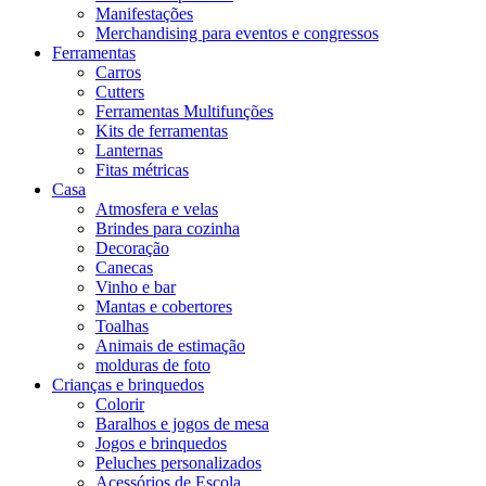
Manifestações
Merchandising para eventos e congressos
Ferramentas
Carros
Cutters
Ferramentas Multifunções
Kits de ferramentas
Lanternas
Fitas métricas
Casa
Atmosfera e velas
Brindes para cozinha
Decoração
Canecas
Vinho e bar
Mantas e cobertores
Toalhas
Animais de estimação
molduras de foto
Crianças e brinquedos
Colorir
Baralhos e jogos de mesa
Jogos e brinquedos
Peluches personalizados
Acessórios de Escola