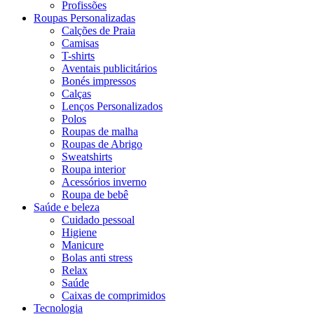
Profissões
Roupas Personalizadas
Calções de Praia
Camisas
T-shirts
Aventais publicitários
Bonés impressos
Calças
Lenços Personalizados
Polos
Roupas de malha
Roupas de Abrigo
Sweatshirts
Roupa interior
Acessórios inverno
Roupa de bebê
Saúde e beleza
Cuidado pessoal
Higiene
Manicure
Bolas anti stress
Relax
Saúde
Caixas de comprimidos
Tecnologia