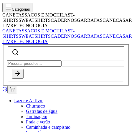
Categorias
CANETAS
SACOS E MOCHILAS
T-
SHIRTS
SWEATSHIRTS
CADERNOS
GARRAFAS
CANECAS
AR
LIVRE
TECNOLOGIA
CANETAS
SACOS E MOCHILAS
T-
SHIRTS
SWEATSHIRTS
CADERNOS
GARRAFAS
CANECAS
AR
LIVRE
TECNOLOGIA
Lazer e Ar livre
Churrasco
Garrafas de água
Jardinagem
Praia e verão
Caminhada e campismo