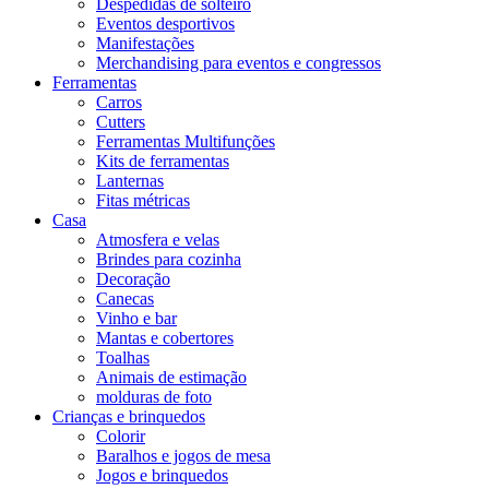
Despedidas de solteiro
Eventos desportivos
Manifestações
Merchandising para eventos e congressos
Ferramentas
Carros
Cutters
Ferramentas Multifunções
Kits de ferramentas
Lanternas
Fitas métricas
Casa
Atmosfera e velas
Brindes para cozinha
Decoração
Canecas
Vinho e bar
Mantas e cobertores
Toalhas
Animais de estimação
molduras de foto
Crianças e brinquedos
Colorir
Baralhos e jogos de mesa
Jogos e brinquedos