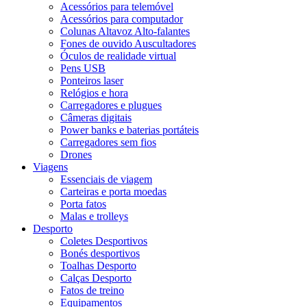
Acessórios para telemóvel
Acessórios para computador
Colunas Altavoz Alto-falantes
Fones de ouvido Auscultadores
Óculos de realidade virtual
Pens USB
Ponteiros laser
Relógios e hora
Carregadores e plugues
Câmeras digitais
Power banks e baterias portáteis
Carregadores sem fios
Drones
Viagens
Essenciais de viagem
Carteiras e porta moedas
Porta fatos
Malas e trolleys
Desporto
Coletes Desportivos
Bonés desportivos
Toalhas Desporto
Calças Desporto
Fatos de treino
Equipamentos