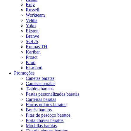
Roly
Russell
Workteam
Velilla
Yoko
Ekston
Branve
SOL'S
Roupas TH
Kariban
Proact
K-up
Ki-mood
Promoções
Canetas baratas
Camisas baratas
T-shirts baratas
Pastas personalizadas baratas
Carteiras baratas
Forros polares baratos
Bonés baratos
Fitas de pescoço baratos
Porta chaves baratos
Mochilas baratas
Guarda chuvas baratos