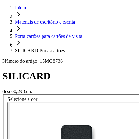
Início
Materiais de escritório e escrita
Porta-cartões para cartões de visita
SILICARD Porta-cartões
Número do artigo: 15MO8736
SILICARD
desde
0,29 €
un.
Selecione a cor: