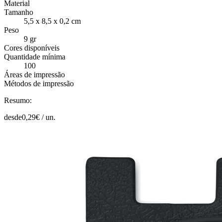
Material
Tamanho
5,5 x 8,5 x 0,2 cm
Peso
9 gr
Cores disponíveis
Quantidade mínima
100
Áreas de impressão
Métodos de impressão
Resumo:
desde
0,29
€ /
un.