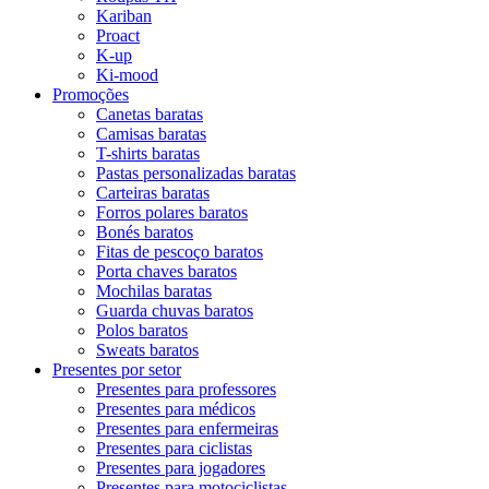
Kariban
Proact
K-up
Ki-mood
Promoções
Canetas baratas
Camisas baratas
T-shirts baratas
Pastas personalizadas baratas
Carteiras baratas
Forros polares baratos
Bonés baratos
Fitas de pescoço baratos
Porta chaves baratos
Mochilas baratas
Guarda chuvas baratos
Polos baratos
Sweats baratos
Presentes por setor
Presentes para professores
Presentes para médicos
Presentes para enfermeiras
Presentes para ciclistas
Presentes para jogadores
Presentes para motociclistas