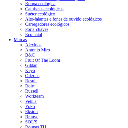
Roupa ecológica
Camisetas ecológicas
Suéter ecológico
Alto-falantes e fones de ouvido ecológicos
Carregadores ecológicos
Porta-chaves
Eco natal
Marcas
Alexluca
Antonio Miro
B&C
Fruit Of The Loom
Gildan
Keya
Orizons
Result
Roly
Russell
Workteam
Velilla
Yoko
Ekston
Branve
SOL'S
Roupas TH