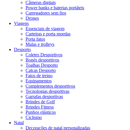
Câmeras digitais
Power banks e baterias portáteis
Carregadores sem fios
Drones
Viagens
Essenciais de viagem
Carteiras e porta moedas
Porta fatos
Malas e trolleys
Desporto
Coletes Desportivos
Bonés desportivos
Toalhas Desporto
Calças Desporto
Fatos de treino
Equipamentos
Complementos desportivos
Tecnologias desportivas
Garrafas desportivas
Brindes de Golf
Brindes Fitness
Punhos elásticos
Ciclismo
Natal
Decorações de natal personalizadas