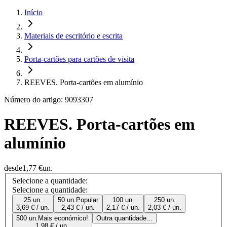
Início
Materiais de escritório e escrita
Porta-cartões para cartões de visita
REEVES. Porta-cartões em alumínio
Número do artigo: 9093307
REEVES. Porta-cartões em
alumínio
desde
1,77 €
un.
Selecione a quantidade:
Selecione a quantidade:
25 un.
50 un.
Popular
100 un.
250 un.
3,69 € / un.
2,43 € / un.
2,17 € / un.
2,03 € / un.
500 un.
Mais económico!
Outra quantidade...
1,98 € / un.