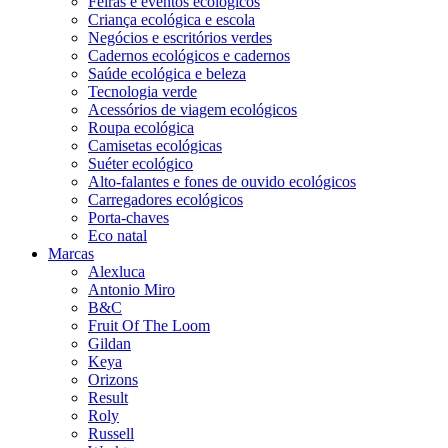
Feiras e eventos ecológicos
Criança ecológica e escola
Negócios e escritórios verdes
Cadernos ecológicos e cadernos
Saúde ecológica e beleza
Tecnologia verde
Acessórios de viagem ecológicos
Roupa ecológica
Camisetas ecológicas
Suéter ecológico
Alto-falantes e fones de ouvido ecológicos
Carregadores ecológicos
Porta-chaves
Eco natal
Marcas
Alexluca
Antonio Miro
B&C
Fruit Of The Loom
Gildan
Keya
Orizons
Result
Roly
Russell