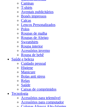
Camisas
T-shirts
Aventais publicitários
Bonés impressos
Calças
Lenços Personalizados
Polos
Roupas de malha
Roupas de Abrigo
Sweatshirts
Roupa interior
Acessórios inverno
Roupa de bebê
Saúde e beleza
Cuidado pessoal
Higiene
Manicure
Bolas anti stress
Relax
Saúde
Caixas de comprimidos
Tecnologia
Acessórios para telemóvel
Acessórios para computador
Colunas Altavoz Alto-falantes