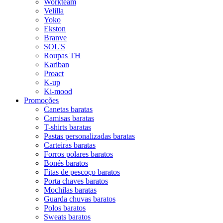
Workteam
Velilla
Yoko
Ekston
Branve
SOL'S
Roupas TH
Kariban
Proact
K-up
Ki-mood
Promoções
Canetas baratas
Camisas baratas
T-shirts baratas
Pastas personalizadas baratas
Carteiras baratas
Forros polares baratos
Bonés baratos
Fitas de pescoço baratos
Porta chaves baratos
Mochilas baratas
Guarda chuvas baratos
Polos baratos
Sweats baratos