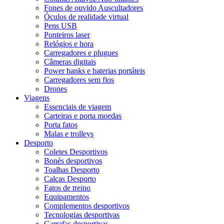
Fones de ouvido Auscultadores
Óculos de realidade virtual
Pens USB
Ponteiros laser
Relógios e hora
Carregadores e plugues
Câmeras digitais
Power banks e baterias portáteis
Carregadores sem fios
Drones
Viagens
Essenciais de viagem
Carteiras e porta moedas
Porta fatos
Malas e trolleys
Desporto
Coletes Desportivos
Bonés desportivos
Toalhas Desporto
Calças Desporto
Fatos de treino
Equipamentos
Complementos desportivos
Tecnologias desportivas
Garrafas desportivas