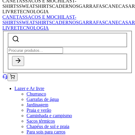
CANETAS
SACOS E MOCHILAS
T-
SHIRTS
SWEATSHIRTS
CADERNOS
GARRAFAS
CANECAS
AR
LIVRE
TECNOLOGIA
CANETAS
SACOS E MOCHILAS
T-
SHIRTS
SWEATSHIRTS
CADERNOS
GARRAFAS
CANECAS
AR
LIVRE
TECNOLOGIA
Lazer e Ar livre
Churrasco
Garrafas de água
Jardinagem
Praia e verão
Caminhada e campismo
Sacos térmicos
Chapéus de sol e praia
Para sois para carros