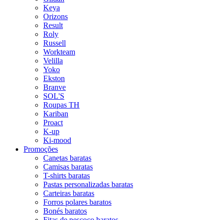
Keya
Orizons
Result
Roly
Russell
Workteam
Velilla
Yoko
Ekston
Branve
SOL'S
Roupas TH
Kariban
Proact
K-up
Ki-mood
Promoções
Canetas baratas
Camisas baratas
T-shirts baratas
Pastas personalizadas baratas
Carteiras baratas
Forros polares baratos
Bonés baratos
Fitas de pescoço baratos