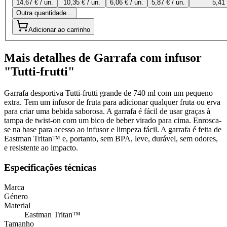
14,67 € / un.
10,35 € / un.
6,06 € / un.
5,87 € / un.
5,41 
Outra quantidade...
Adicionar ao carrinho
Mais detalhes de Garrafa com infusor
"Tutti-frutti"
Garrafa desportiva Tutti-frutti grande de 740 ml com um pequeno
extra. Tem um infusor de fruta para adicionar qualquer fruta ou erva
para criar uma bebida saborosa. A garrafa é fácil de usar graças à
tampa de twist-on com um bico de beber virado para cima. Enrosca-
se na base para acesso ao infusor e limpeza fácil. A garrafa é feita de
Eastman Tritan™ e, portanto, sem BPA, leve, durável, sem odores,
e resistente ao impacto.
Especificações técnicas
Marca
Género
Material
Eastman Tritan™
Tamanho