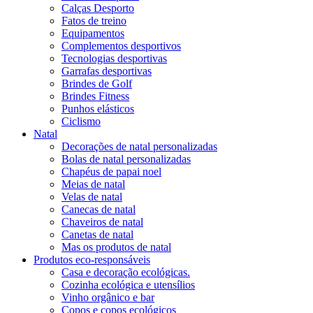
Calças Desporto
Fatos de treino
Equipamentos
Complementos desportivos
Tecnologias desportivas
Garrafas desportivas
Brindes de Golf
Brindes Fitness
Punhos elásticos
Ciclismo
Natal
Decorações de natal personalizadas
Bolas de natal personalizadas
Chapéus de papai noel
Meias de natal
Velas de natal
Canecas de natal
Chaveiros de natal
Canetas de natal
Mas os produtos de natal
Produtos eco-responsáveis
Casa e decoração ecológicas.
Cozinha ecológica e utensílios
Vinho orgânico e bar
Copos e copos ecológicos