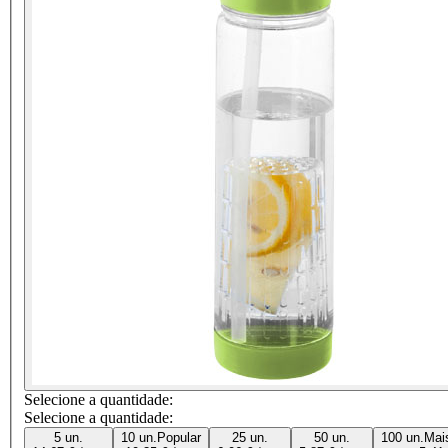
Selecione a quantidade:
Selecione a quantidade:
5 un.
10 un.
Popular
25 un.
50 un.
100 un.
Mai