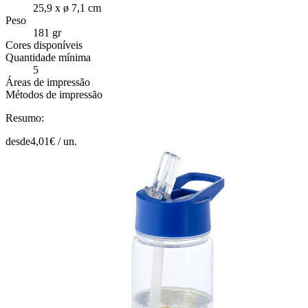
25,9 x ø 7,1 cm
Peso
181 gr
Cores disponíveis
Quantidade mínima
5
Áreas de impressão
Métodos de impressão
Resumo:
desde
4,01
€ /
un.