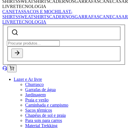
SHIRTS
SWEATSHIRTS
CADERNOS
GARRAFAS
CANECAS
AR
LIVRE
TECNOLOGIA
CANETAS
SACOS E MOCHILAS
T-
SHIRTS
SWEATSHIRTS
CADERNOS
GARRAFAS
CANECAS
AR
LIVRE
TECNOLOGIA
Lazer e Ar livre
Churrasco
Garrafas de água
Jardinagem
Praia e verão
Caminhada e campismo
Sacos térmicos
Chapéus de sol e praia
Para sois para carros
Material Trekking