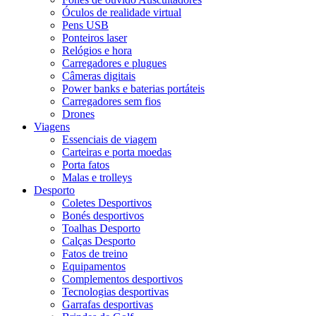
Óculos de realidade virtual
Pens USB
Ponteiros laser
Relógios e hora
Carregadores e plugues
Câmeras digitais
Power banks e baterias portáteis
Carregadores sem fios
Drones
Viagens
Essenciais de viagem
Carteiras e porta moedas
Porta fatos
Malas e trolleys
Desporto
Coletes Desportivos
Bonés desportivos
Toalhas Desporto
Calças Desporto
Fatos de treino
Equipamentos
Complementos desportivos
Tecnologias desportivas
Garrafas desportivas