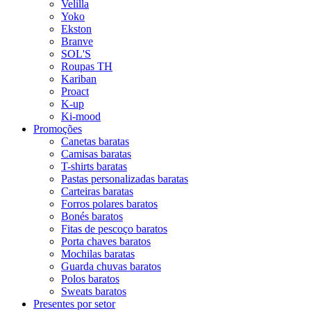
Velilla
Yoko
Ekston
Branve
SOL'S
Roupas TH
Kariban
Proact
K-up
Ki-mood
Promoções
Canetas baratas
Camisas baratas
T-shirts baratas
Pastas personalizadas baratas
Carteiras baratas
Forros polares baratos
Bonés baratos
Fitas de pescoço baratos
Porta chaves baratos
Mochilas baratas
Guarda chuvas baratos
Polos baratos
Sweats baratos
Presentes por setor