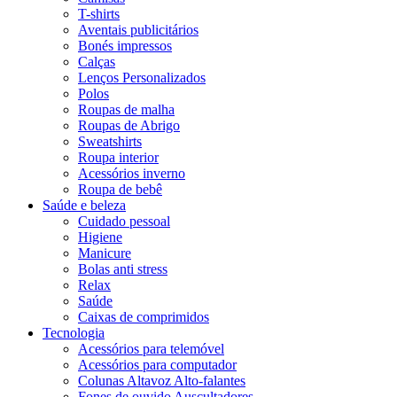
T-shirts
Aventais publicitários
Bonés impressos
Calças
Lenços Personalizados
Polos
Roupas de malha
Roupas de Abrigo
Sweatshirts
Roupa interior
Acessórios inverno
Roupa de bebê
Saúde e beleza
Cuidado pessoal
Higiene
Manicure
Bolas anti stress
Relax
Saúde
Caixas de comprimidos
Tecnologia
Acessórios para telemóvel
Acessórios para computador
Colunas Altavoz Alto-falantes
Fones de ouvido Auscultadores