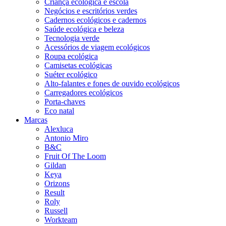
Criança ecológica e escola
Negócios e escritórios verdes
Cadernos ecológicos e cadernos
Saúde ecológica e beleza
Tecnologia verde
Acessórios de viagem ecológicos
Roupa ecológica
Camisetas ecológicas
Suéter ecológico
Alto-falantes e fones de ouvido ecológicos
Carregadores ecológicos
Porta-chaves
Eco natal
Marcas
Alexluca
Antonio Miro
B&C
Fruit Of The Loom
Gildan
Keya
Orizons
Result
Roly
Russell
Workteam