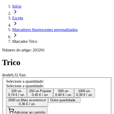
Início
Escrita
Marcadores fluorescentes personalizados
Marcador Trico
Número do artigo: 203201
Trico
desde
0,32 €
un.
Selecione a quantidade:
Selecione a quantidade:
100 un.
250 un.
Popular
500 un.
1000 un.
0,74 € / un.
0,45 € / un.
0,40 € / un.
0,39 € / un.
2500 un.
Mais económico!
Outra quantidade...
0,36 € / un.
Adicionar ao carrinho