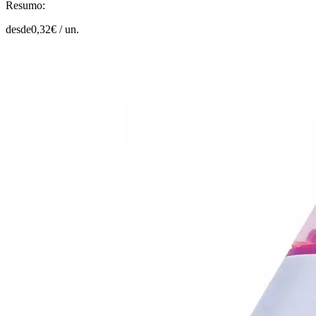
Resumo:
desde
0,32
€ /
un.