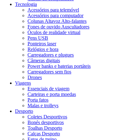
Tecnologia
Acessórios para telemóvel
Acessórios para computador
Colunas Altavoz Alto-falantes
Fones de ouvido Auscultadores
Óculos de realidade virtual
Pens USB
Ponteiros laser
Relógios e hora
Carregadores e plugues
Câmeras digitais
Power banks e baterias portáteis
Carregadores sem fios
Drones
Viagens
Essenciais de viagem
Carteiras e porta moedas
Porta fatos
Malas e trolleys
Desporto
Coletes Desportivos
Bonés desportivos
Toalhas Desporto
Calças Desporto
Fatos de treino