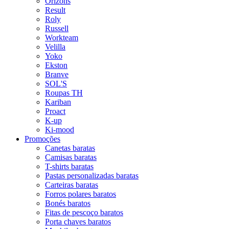
Orizons
Result
Roly
Russell
Workteam
Velilla
Yoko
Ekston
Branve
SOL'S
Roupas TH
Kariban
Proact
K-up
Ki-mood
Promoções
Canetas baratas
Camisas baratas
T-shirts baratas
Pastas personalizadas baratas
Carteiras baratas
Forros polares baratos
Bonés baratos
Fitas de pescoço baratos
Porta chaves baratos