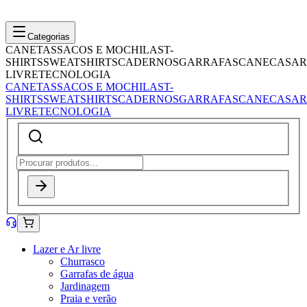
Categorias
CANETAS
SACOS E MOCHILAS
T-
SHIRTS
SWEATSHIRTS
CADERNOS
GARRAFAS
CANECAS
AR
LIVRE
TECNOLOGIA
CANETAS
SACOS E MOCHILAS
T-
SHIRTS
SWEATSHIRTS
CADERNOS
GARRAFAS
CANECAS
AR
LIVRE
TECNOLOGIA
Lazer e Ar livre
Churrasco
Garrafas de água
Jardinagem
Praia e verão