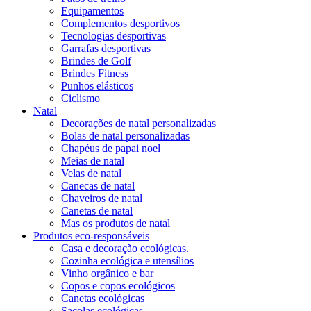
Equipamentos
Complementos desportivos
Tecnologias desportivas
Garrafas desportivas
Brindes de Golf
Brindes Fitness
Punhos elásticos
Ciclismo
Natal
Decorações de natal personalizadas
Bolas de natal personalizadas
Chapéus de papai noel
Meias de natal
Velas de natal
Canecas de natal
Chaveiros de natal
Canetas de natal
Mas os produtos de natal
Produtos eco-responsáveis
Casa e decoração ecológicas.
Cozinha ecológica e utensílios
Vinho orgânico e bar
Copos e copos ecológicos
Canetas ecológicas
Sacolas ecológicas