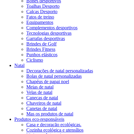
Bonés desportivos
Toalhas Desporto
Calças Desporto
Fatos de treino
Equipamentos
Complementos desportivos
Tecnologias desportivas
Garrafas desportivas
Brindes de Golf
Brindes Fitness
Punhos elásticos
Ciclismo
Natal
Decorações de natal personalizadas
Bolas de natal personalizadas
Chapéus de papai noel
Meias de natal
Velas de natal
Canecas de natal
Chaveiros de natal
Canetas de natal
Mas os produtos de natal
Produtos eco-responsáveis
Casa e decoração ecológicas.
Cozinha ecológica e utensílios