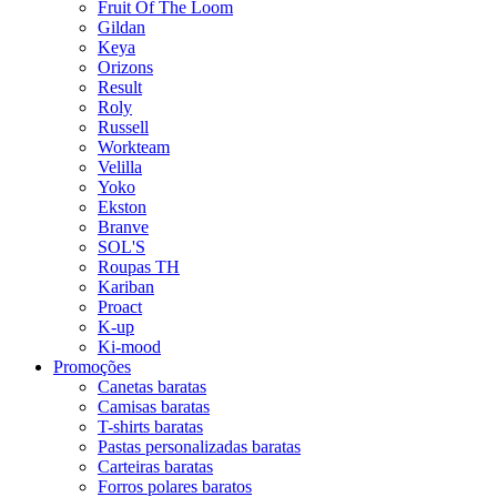
Fruit Of The Loom
Gildan
Keya
Orizons
Result
Roly
Russell
Workteam
Velilla
Yoko
Ekston
Branve
SOL'S
Roupas TH
Kariban
Proact
K-up
Ki-mood
Promoções
Canetas baratas
Camisas baratas
T-shirts baratas
Pastas personalizadas baratas
Carteiras baratas
Forros polares baratos