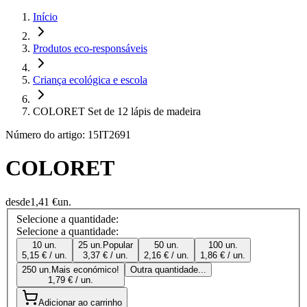
Início
Produtos eco-responsáveis
Criança ecológica e escola
COLORET Set de 12 lápis de madeira
Número do artigo: 15IT2691
COLORET
desde
1,41 €
un.
Selecione a quantidade:
Selecione a quantidade:
10 un.
25 un.
Popular
50 un.
100 un.
5,15 € / un.
3,37 € / un.
2,16 € / un.
1,86 € / un.
250 un.
Mais económico!
Outra quantidade...
1,79 € / un.
Adicionar ao carrinho