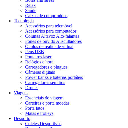
Bolas anti stress
Relax
Saúde
Caixas de comprimidos
Tecnologia
Acessórios para telemóvel
Acessórios para computador
Colunas Altavoz Alto-falantes
Fones de ouvido Auscultadores
Óculos de realidade virtual
Pens USB
Ponteiros laser
Relógios e hora
Carregadores e plugues
Câmeras digitais
Power banks e baterias portáteis
Carregadores sem fios
Drones
Viagens
Essenciais de viagem
Carteiras e porta moedas
Porta fatos
Malas e trolleys
Desporto
Coletes Desportivos