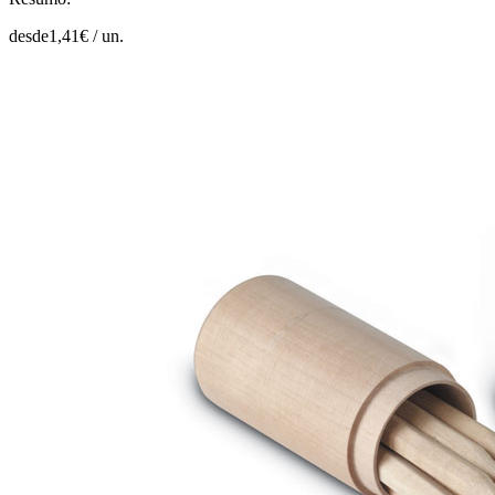
desde
1,41
€ /
un.