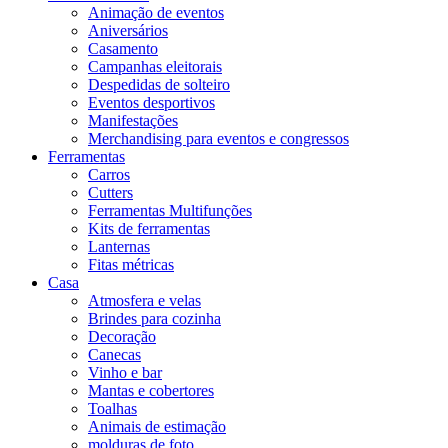
Animação de eventos
Aniversários
Casamento
Campanhas eleitorais
Despedidas de solteiro
Eventos desportivos
Manifestações
Merchandising para eventos e congressos
Ferramentas
Carros
Cutters
Ferramentas Multifunções
Kits de ferramentas
Lanternas
Fitas métricas
Casa
Atmosfera e velas
Brindes para cozinha
Decoração
Canecas
Vinho e bar
Mantas e cobertores
Toalhas
Animais de estimação
molduras de foto