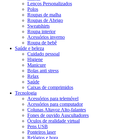
Lenços Personalizados
Polos
Roupas de malha
Roupas de Abrigo
Sweatshirts
Roupa interior
Acessórios inverno
Roupa de bebê
Saúde e beleza
Cuidado pessoal
Higiene
Manicure
Bolas anti stress
Relax
Saúde
Caixas de comprimidos
Tecnologia
Acessórios para telemóvel
Acessórios para computador
Colunas Altavoz Alto-falantes
Fones de ouvido Auscultadores
Óculos de realidade virtual
Pens USB
Ponteiros laser
Relógios e hora