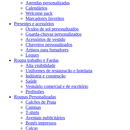
Agendas personalizadas
Calendários
Welcome pack
Marcadores favoritos
Presentes e acessórios
Óculos de sol personalizados
Guarda-chuvas personalizados
Acessórios de vestido
Chaveiros personalizados
Artigos para fumadores
Leques
Roupa trabalho e Fardas
Alta visibilidade
Uniformes de restauração e hotelaria
Indústria e construção
Saúde
Vestuário comercial e de escritório
Profissões
Roupas Personalizadas
Calções de Praia
Camisas
T-shirts
Aventais publicitários
Bonés impressos
Calças