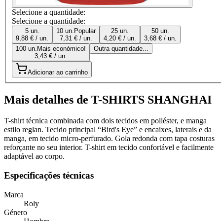
Selecione a quantidade:
Selecione a quantidade:
5 un.
10 un.
Popular
25 un.
50 un.
9,88 € / un.
7,31 € / un.
4,20 € / un.
3,68 € / un.
100 un.
Mais económico!
Outra quantidade...
3,43 € / un.
Adicionar ao carrinho
Mais detalhes de T-SHIRTS SHANGHAI
T-shirt técnica combinada com dois tecidos em poliéster, e manga
estilo reglan. Tecido principal “Bird's Eye” e encaixes, laterais e da
manga, em tecido micro-perfurado. Gola redonda com tapa costuras
reforçante no seu interior. T-shirt em tecido confortável e facilmente
adaptável ao corpo.
Especificações técnicas
Marca
Roly
Género