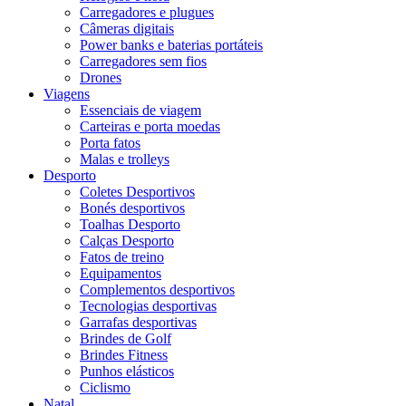
Carregadores e plugues
Câmeras digitais
Power banks e baterias portáteis
Carregadores sem fios
Drones
Viagens
Essenciais de viagem
Carteiras e porta moedas
Porta fatos
Malas e trolleys
Desporto
Coletes Desportivos
Bonés desportivos
Toalhas Desporto
Calças Desporto
Fatos de treino
Equipamentos
Complementos desportivos
Tecnologias desportivas
Garrafas desportivas
Brindes de Golf
Brindes Fitness
Punhos elásticos
Ciclismo
Natal