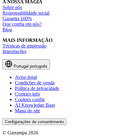
A NOSSA MAGIA
Sobre nós
Responsabilidade social
Garantia 100%
Que confia em nós?
Blog
MAIS INFORMAÇÃO
Técnicas de impressão
Importações
Portugal
português
Aviso legal
Condições de venda
Política de privacidade
Cookies info
Cookies config
AI Knowledge Base
Mapa do site
Configurações de consentimento
© Garrampa 2026