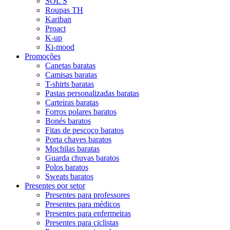
SOL'S
Roupas TH
Kariban
Proact
K-up
Ki-mood
Promoções
Canetas baratas
Camisas baratas
T-shirts baratas
Pastas personalizadas baratas
Carteiras baratas
Forros polares baratos
Bonés baratos
Fitas de pescoço baratos
Porta chaves baratos
Mochilas baratas
Guarda chuvas baratos
Polos baratos
Sweats baratos
Presentes por setor
Presentes para professores
Presentes para médicos
Presentes para enfermeiras
Presentes para ciclistas