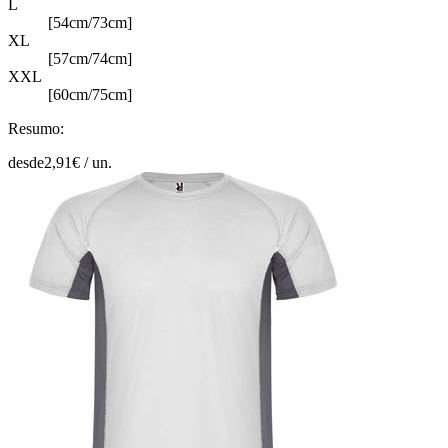
L
[54cm/73cm]
XL
[57cm/74cm]
XXL
[60cm/75cm]
Resumo:
desde
2,91
€ /
un.