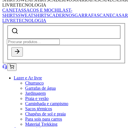
LIVRE
TECNOLOGIA
CANETAS
SACOS E MOCHILAS
T-
SHIRTS
SWEATSHIRTS
CADERNOS
GARRAFAS
CANECAS
AR
LIVRE
TECNOLOGIA
Lazer e Ar livre
Churrasco
Garrafas de água
Jardinagem
Praia e verão
Caminhada e campismo
Sacos térmicos
Chapéus de sol e praia
Para sois para carros
Material Trekking