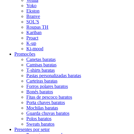
Velilla
Yoko
Ekston
Branve
SOL'S
Roupas TH
Kariban
Proact
K-up
Ki-mood
Promoções
Canetas baratas
Camisas baratas
T-shirts baratas
Pastas personalizadas baratas
Carteiras baratas
Forros polares baratos
Bonés baratos
Fitas de pescoço baratos
Porta chaves baratos
Mochilas baratas
Guarda chuvas baratos
Polos baratos
Sweats baratos
Presentes por setor