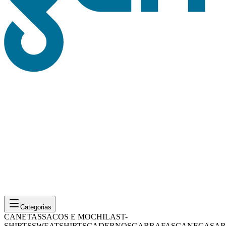
Categorias
CANETAS
SACOS E MOCHILAS
T-
SHIRTS
SWEATSHIRTS
CADERNOS
GARRAFAS
CANECAS
AR