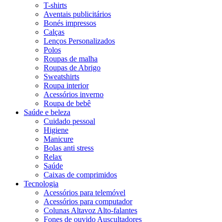
T-shirts
Aventais publicitários
Bonés impressos
Calças
Lenços Personalizados
Polos
Roupas de malha
Roupas de Abrigo
Sweatshirts
Roupa interior
Acessórios inverno
Roupa de bebê
Saúde e beleza
Cuidado pessoal
Higiene
Manicure
Bolas anti stress
Relax
Saúde
Caixas de comprimidos
Tecnologia
Acessórios para telemóvel
Acessórios para computador
Colunas Altavoz Alto-falantes
Fones de ouvido Auscultadores