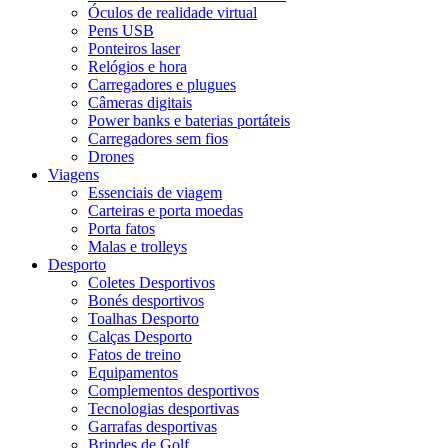
Óculos de realidade virtual
Pens USB
Ponteiros laser
Relógios e hora
Carregadores e plugues
Câmeras digitais
Power banks e baterias portáteis
Carregadores sem fios
Drones
Viagens
Essenciais de viagem
Carteiras e porta moedas
Porta fatos
Malas e trolleys
Desporto
Coletes Desportivos
Bonés desportivos
Toalhas Desporto
Calças Desporto
Fatos de treino
Equipamentos
Complementos desportivos
Tecnologias desportivas
Garrafas desportivas
Brindes de Golf