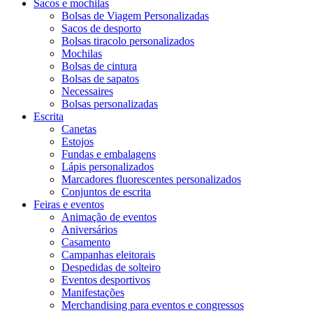
Sacos e mochilas
Bolsas de Viagem Personalizadas
Sacos de desporto
Bolsas tiracolo personalizados
Mochilas
Bolsas de cintura
Bolsas de sapatos
Necessaires
Bolsas personalizadas
Escrita
Canetas
Estojos
Fundas e embalagens
Lápis personalizados
Marcadores fluorescentes personalizados
Conjuntos de escrita
Feiras e eventos
Animação de eventos
Aniversários
Casamento
Campanhas eleitorais
Despedidas de solteiro
Eventos desportivos
Manifestações
Merchandising para eventos e congressos