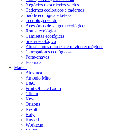
Negócios e escritórios verdes
Cadernos ecológicos e cadernos
Saúde ecológica e beleza
Tecnologia verde
Acessórios de viagem ecológicos
Roupa ecológica
Camisetas ecológicas
Suéter ecológico
Alto-falantes e fones de ouvido ecológicos
Carregadores ecológicos
Porta-chaves
Eco natal
Marcas
Alexluca
Antonio Miro
B&C
Fruit Of The Loom
Gildan
Keya
Orizons
Result
Roly
Russell
Workteam