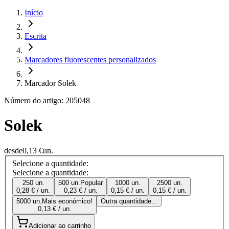
Início
Escrita
Marcadores fluorescentes personalizados
Marcador Solek
Número do artigo: 205048
Solek
desde
0,13 €
un.
Selecione a quantidade:
Selecione a quantidade:
250 un.
500 un.
Popular
1000 un.
2500 un.
0,28 € / un.
0,23 € / un.
0,15 € / un.
0,15 € / un.
5000 un.
Mais económico!
Outra quantidade...
0,13 € / un.
Adicionar ao carrinho