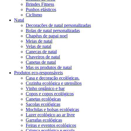
Brindes Fitness
Punhos elásticos
Ciclismo
Natal
Decorações de natal personalizadas
Bolas de natal personalizadas
Chapéus de papai noel
Meias de natal
Velas de natal
Canecas de natal
Chaveiros de natal
Canetas de natal
Mas os produtos de natal
Produtos eco-responsáveis
Casa e decoração ecológicas.
Cozinha ecológica e utensílios
Vinho orgânico e bar
Copos e copos ecológicos
Canetas ecológicas
Sacolas ecológicas
Mochilas e bolsas ecológicas
Lazer ecológico ao ar livre
Garrafas ecológicas
Feiras e eventos ecológicos
Criança ecológica e escola