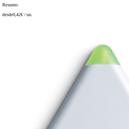
Resumo:
desde
0,42
€ /
un.