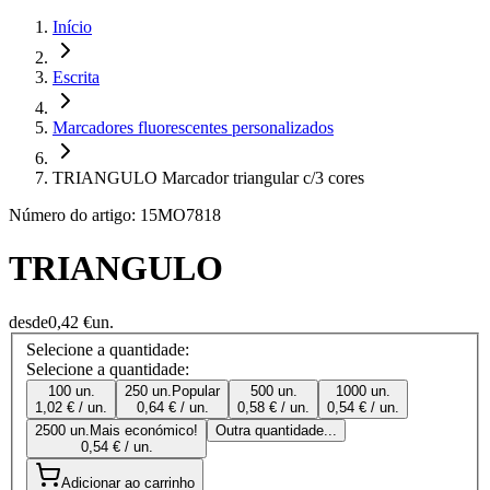
Início
Escrita
Marcadores fluorescentes personalizados
TRIANGULO Marcador triangular c/3 cores
Número do artigo: 15MO7818
TRIANGULO
desde
0,42 €
un.
Selecione a quantidade:
Selecione a quantidade:
100 un.
250 un.
Popular
500 un.
1000 un.
1,02 € / un.
0,64 € / un.
0,58 € / un.
0,54 € / un.
2500 un.
Mais económico!
Outra quantidade...
0,54 € / un.
Adicionar ao carrinho