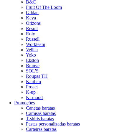
B&C
Fruit Of The Loom
Gildan
Keya
Orizons
Result
Roly
Russell
Workteam
Velilla
Yoko
Ekston
Branve
SOL'S
Roupas TH
Kariban
Proact
K-up
Ki-mood
Promoções
Canetas baratas
Camisas baratas
T-shirts baratas
Pastas personalizadas baratas
Carteiras baratas