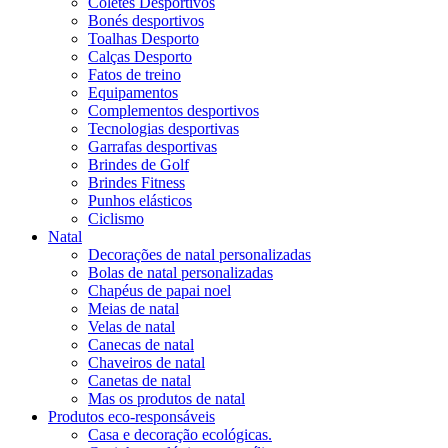
Coletes Desportivos
Bonés desportivos
Toalhas Desporto
Calças Desporto
Fatos de treino
Equipamentos
Complementos desportivos
Tecnologias desportivas
Garrafas desportivas
Brindes de Golf
Brindes Fitness
Punhos elásticos
Ciclismo
Natal
Decorações de natal personalizadas
Bolas de natal personalizadas
Chapéus de papai noel
Meias de natal
Velas de natal
Canecas de natal
Chaveiros de natal
Canetas de natal
Mas os produtos de natal
Produtos eco-responsáveis
Casa e decoração ecológicas.