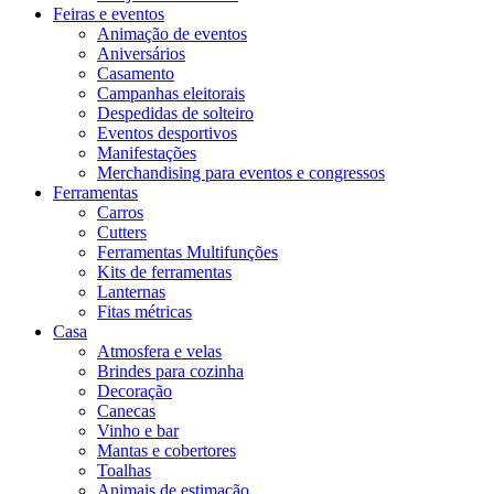
Feiras e eventos
Animação de eventos
Aniversários
Casamento
Campanhas eleitorais
Despedidas de solteiro
Eventos desportivos
Manifestações
Merchandising para eventos e congressos
Ferramentas
Carros
Cutters
Ferramentas Multifunções
Kits de ferramentas
Lanternas
Fitas métricas
Casa
Atmosfera e velas
Brindes para cozinha
Decoração
Canecas
Vinho e bar
Mantas e cobertores
Toalhas
Animais de estimação