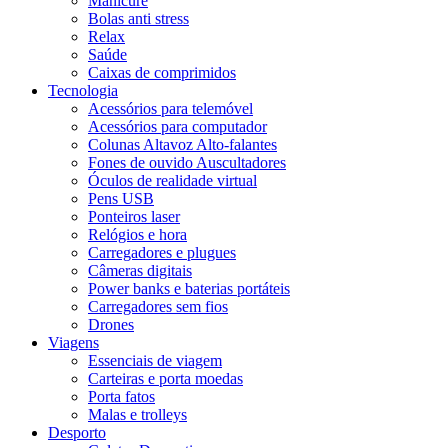
Manicure
Bolas anti stress
Relax
Saúde
Caixas de comprimidos
Tecnologia
Acessórios para telemóvel
Acessórios para computador
Colunas Altavoz Alto-falantes
Fones de ouvido Auscultadores
Óculos de realidade virtual
Pens USB
Ponteiros laser
Relógios e hora
Carregadores e plugues
Câmeras digitais
Power banks e baterias portáteis
Carregadores sem fios
Drones
Viagens
Essenciais de viagem
Carteiras e porta moedas
Porta fatos
Malas e trolleys
Desporto