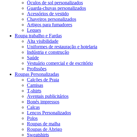
Óculos de sol personalizados
Guarda-chuvas personalizados
Acessórios de vestido
Chaveiros personalizados
Artigos para fumadores
Leques
Roupa trabalho e Fardas
Alta visibilidade
Uniformes de restauração e hotelaria
Indústria e construção
Saúde
Vestuário comercial e de escritório
Profissões
Roupas Personalizadas
Calções de Praia
Camisas
T-shirts
Aventais publicitários
Bonés impressos
Calças
Lenços Personalizados
Polos
Roupas de malha
Roupas de Abrigo
Sweatshirts