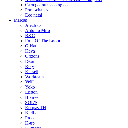
Carregadores ecológicos
Porta-chaves
Eco natal
Marcas
Alexluca
Antonio Miro
B&C
Fruit Of The Loom
Gildan
Keya
Orizons
Result
Roly
Russell
Workteam
Velilla
Yoko
Ekston
Branve
SOL'S
Roupas TH
Kariban
Proact
K-up