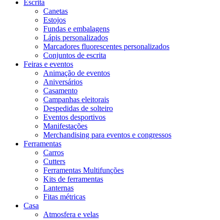
Escrita
Canetas
Estojos
Fundas e embalagens
Lápis personalizados
Marcadores fluorescentes personalizados
Conjuntos de escrita
Feiras e eventos
Animação de eventos
Aniversários
Casamento
Campanhas eleitorais
Despedidas de solteiro
Eventos desportivos
Manifestações
Merchandising para eventos e congressos
Ferramentas
Carros
Cutters
Ferramentas Multifunções
Kits de ferramentas
Lanternas
Fitas métricas
Casa
Atmosfera e velas