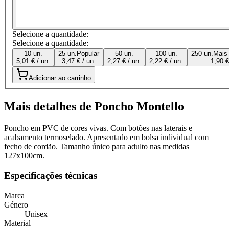
Selecione a quantidade:
Selecione a quantidade:
10 un.
25 un.
Popular
50 un.
100 un.
250 un.
Mais
5,01 € / un.
3,47 € / un.
2,27 € / un.
2,22 € / un.
1,90 €
Adicionar ao carrinho
Mais detalhes de Poncho Montello
Poncho em PVC de cores vivas. Com botões nas laterais e
acabamento termoselado. Apresentado em bolsa individual com
fecho de cordão. Tamanho único para adulto nas medidas
127x100cm.
Especificações técnicas
Marca
Género
Unisex
Material