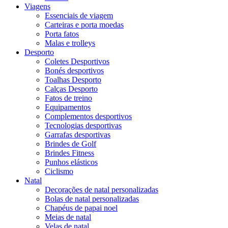
Viagens
Essenciais de viagem
Carteiras e porta moedas
Porta fatos
Malas e trolleys
Desporto
Coletes Desportivos
Bonés desportivos
Toalhas Desporto
Calças Desporto
Fatos de treino
Equipamentos
Complementos desportivos
Tecnologias desportivas
Garrafas desportivas
Brindes de Golf
Brindes Fitness
Punhos elásticos
Ciclismo
Natal
Decorações de natal personalizadas
Bolas de natal personalizadas
Chapéus de papai noel
Meias de natal
Velas de natal