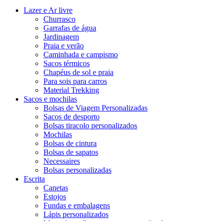
Lazer e Ar livre
Churrasco
Garrafas de água
Jardinagem
Praia e verão
Caminhada e campismo
Sacos térmicos
Chapéus de sol e praia
Para sois para carros
Material Trekking
Sacos e mochilas
Bolsas de Viagem Personalizadas
Sacos de desporto
Bolsas tiracolo personalizados
Mochilas
Bolsas de cintura
Bolsas de sapatos
Necessaires
Bolsas personalizadas
Escrita
Canetas
Estojos
Fundas e embalagens
Lápis personalizados