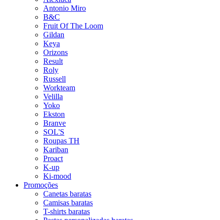
Antonio Miro
B&C
Fruit Of The Loom
Gildan
Keya
Orizons
Result
Roly
Russell
Workteam
Velilla
Yoko
Ekston
Branve
SOL'S
Roupas TH
Kariban
Proact
K-up
Ki-mood
Promoções
Canetas baratas
Camisas baratas
T-shirts baratas