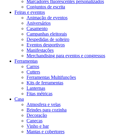
Marcadores fluorescentes personalizados
Conjuntos de escrita
Feiras e eventos
Animação de eventos
Aniversários
Casamento
Campanhas eleitorais
Despedidas de solteiro
Eventos desportivos
Manifestações
Merchandising para eventos e congressos
Ferramentas
Carros
Cutters
Ferramentas Multifunções
Kits de ferramentas
Lanternas
Fitas métricas
Casa
Atmosfera e velas
Brindes para cozinha
Decoração
Canecas
Vinho e bar
Mantas e cobertores