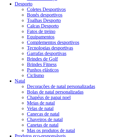
Desporto
Coletes Desportivos
Bonés desportivos
Toalhas Desporto
Calças Desporto
Fatos de treino
Equipamentos
Complementos desportivos
Tecnologias desportivas
Garrafas desportivas
Brindes de Golf
Brindes Fitness
Punhos elásticos
Ciclismo
Natal
Decorações de natal personalizadas
Bolas de natal personalizadas
Chapéus de papai noel
Meias de natal
Velas de natal
Canecas de natal
Chaveiros de natal
Canetas de natal
Mas os produtos de natal
Produtos eco-responsáveis