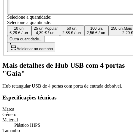
Selecione a quantidade:
Selecione a quantidade:
10 un.
25 un.
Popular
50 un.
100 un.
250 un.
Mais
6,28 € / un.
4,39 € / un.
2,88 € / un.
2,56 € / un.
2,29 €
Outra quantidade...
Adicionar ao carrinho
Mais detalhes de Hub USB com 4 portas
"Gaia"
Hub retangular USB de 4 portas com porta de entrada dobrável.
Especificações técnicas
Marca
Género
Material
Plástico HIPS
Tamanho