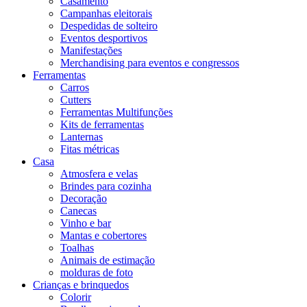
Casamento
Campanhas eleitorais
Despedidas de solteiro
Eventos desportivos
Manifestações
Merchandising para eventos e congressos
Ferramentas
Carros
Cutters
Ferramentas Multifunções
Kits de ferramentas
Lanternas
Fitas métricas
Casa
Atmosfera e velas
Brindes para cozinha
Decoração
Canecas
Vinho e bar
Mantas e cobertores
Toalhas
Animais de estimação
molduras de foto
Crianças e brinquedos
Colorir