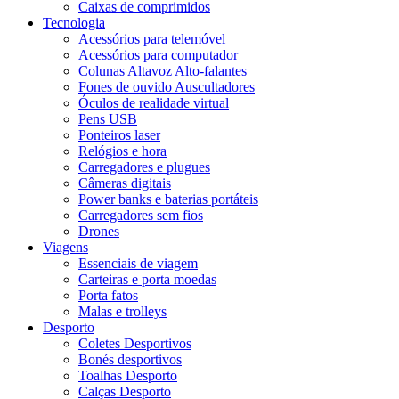
Caixas de comprimidos
Tecnologia
Acessórios para telemóvel
Acessórios para computador
Colunas Altavoz Alto-falantes
Fones de ouvido Auscultadores
Óculos de realidade virtual
Pens USB
Ponteiros laser
Relógios e hora
Carregadores e plugues
Câmeras digitais
Power banks e baterias portáteis
Carregadores sem fios
Drones
Viagens
Essenciais de viagem
Carteiras e porta moedas
Porta fatos
Malas e trolleys
Desporto
Coletes Desportivos
Bonés desportivos
Toalhas Desporto
Calças Desporto