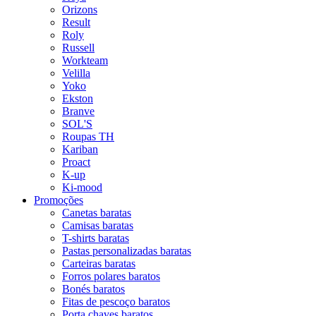
Orizons
Result
Roly
Russell
Workteam
Velilla
Yoko
Ekston
Branve
SOL'S
Roupas TH
Kariban
Proact
K-up
Ki-mood
Promoções
Canetas baratas
Camisas baratas
T-shirts baratas
Pastas personalizadas baratas
Carteiras baratas
Forros polares baratos
Bonés baratos
Fitas de pescoço baratos
Porta chaves baratos