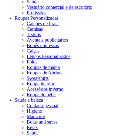
Saúde
Vestuário comercial e de escritório
Profissões
Roupas Personalizadas
Calções de Praia
Camisas
T-shirts
Aventais publicitários
Bonés impressos
Calças
Lenços Personalizados
Polos
Roupas de malha
Roupas de Abrigo
Sweatshirts
Roupa interior
Acessórios inverno
Roupa de bebê
Saúde e beleza
Cuidado pessoal
Higiene
Manicure
Bolas anti stress
Relax
Saúde