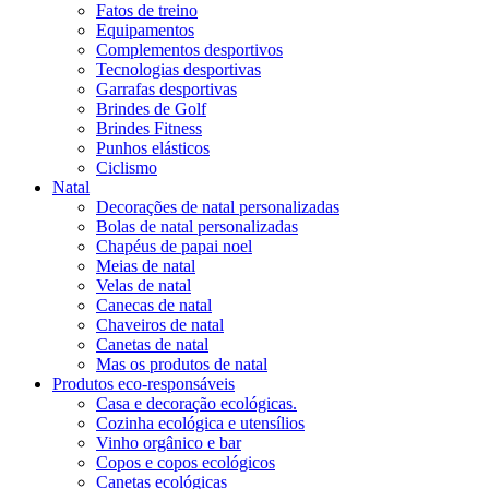
Fatos de treino
Equipamentos
Complementos desportivos
Tecnologias desportivas
Garrafas desportivas
Brindes de Golf
Brindes Fitness
Punhos elásticos
Ciclismo
Natal
Decorações de natal personalizadas
Bolas de natal personalizadas
Chapéus de papai noel
Meias de natal
Velas de natal
Canecas de natal
Chaveiros de natal
Canetas de natal
Mas os produtos de natal
Produtos eco-responsáveis
Casa e decoração ecológicas.
Cozinha ecológica e utensílios
Vinho orgânico e bar
Copos e copos ecológicos
Canetas ecológicas