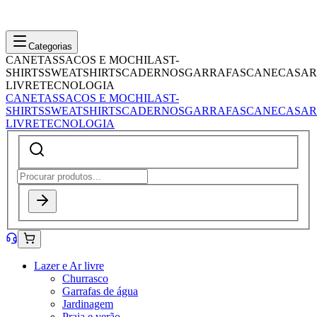
Categorias
CANETAS
SACOS E MOCHILAS
T-
SHIRTS
SWEATSHIRTS
CADERNOS
GARRAFAS
CANECAS
AR
LIVRE
TECNOLOGIA
CANETAS
SACOS E MOCHILAS
T-
SHIRTS
SWEATSHIRTS
CADERNOS
GARRAFAS
CANECAS
AR
LIVRE
TECNOLOGIA
Lazer e Ar livre
Churrasco
Garrafas de água
Jardinagem
Praia e verão