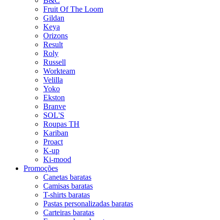
B&C
Fruit Of The Loom
Gildan
Keya
Orizons
Result
Roly
Russell
Workteam
Velilla
Yoko
Ekston
Branve
SOL'S
Roupas TH
Kariban
Proact
K-up
Ki-mood
Promoções
Canetas baratas
Camisas baratas
T-shirts baratas
Pastas personalizadas baratas
Carteiras baratas