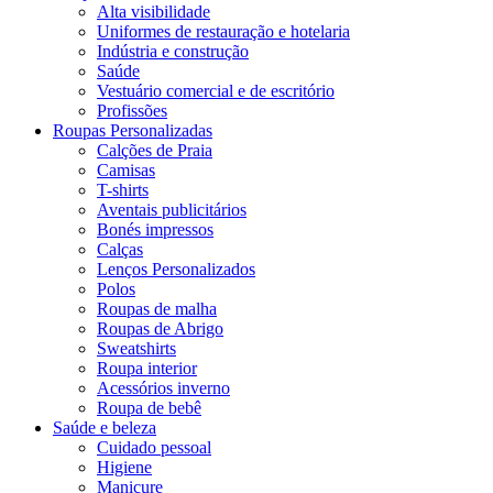
Alta visibilidade
Uniformes de restauração e hotelaria
Indústria e construção
Saúde
Vestuário comercial e de escritório
Profissões
Roupas Personalizadas
Calções de Praia
Camisas
T-shirts
Aventais publicitários
Bonés impressos
Calças
Lenços Personalizados
Polos
Roupas de malha
Roupas de Abrigo
Sweatshirts
Roupa interior
Acessórios inverno
Roupa de bebê
Saúde e beleza
Cuidado pessoal
Higiene
Manicure