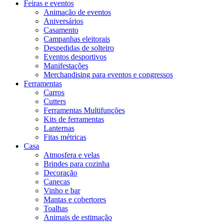
Feiras e eventos
Animação de eventos
Aniversários
Casamento
Campanhas eleitorais
Despedidas de solteiro
Eventos desportivos
Manifestações
Merchandising para eventos e congressos
Ferramentas
Carros
Cutters
Ferramentas Multifunções
Kits de ferramentas
Lanternas
Fitas métricas
Casa
Atmosfera e velas
Brindes para cozinha
Decoração
Canecas
Vinho e bar
Mantas e cobertores
Toalhas
Animais de estimação