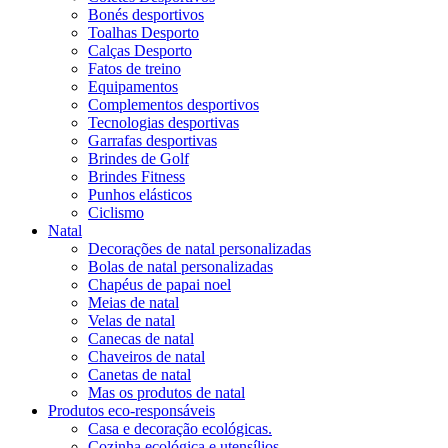
Bonés desportivos
Toalhas Desporto
Calças Desporto
Fatos de treino
Equipamentos
Complementos desportivos
Tecnologias desportivas
Garrafas desportivas
Brindes de Golf
Brindes Fitness
Punhos elásticos
Ciclismo
Natal
Decorações de natal personalizadas
Bolas de natal personalizadas
Chapéus de papai noel
Meias de natal
Velas de natal
Canecas de natal
Chaveiros de natal
Canetas de natal
Mas os produtos de natal
Produtos eco-responsáveis
Casa e decoração ecológicas.
Cozinha ecológica e utensílios