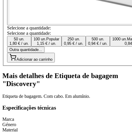
Selecione a quantidade:
Selecione a quantidade:
50 un.
100 un.
Popular
250 un.
500 un.
1000 un.
Ma
1,80 € / un.
1,15 € / un.
0,95 € / un.
0,94 € / un.
0,84
Outra quantidade...
Adicionar ao carrinho
Mais detalhes de Etiqueta de bagagem
"Discovery"
Etiqueta de bagagem. Com cabo. Em alumínio.
Especificações técnicas
Marca
Género
Material