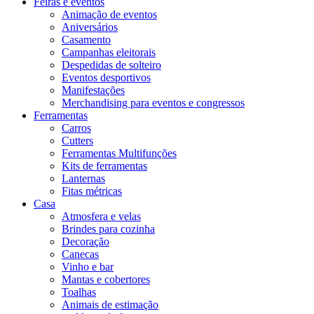
Feiras e eventos
Animação de eventos
Aniversários
Casamento
Campanhas eleitorais
Despedidas de solteiro
Eventos desportivos
Manifestações
Merchandising para eventos e congressos
Ferramentas
Carros
Cutters
Ferramentas Multifunções
Kits de ferramentas
Lanternas
Fitas métricas
Casa
Atmosfera e velas
Brindes para cozinha
Decoração
Canecas
Vinho e bar
Mantas e cobertores
Toalhas
Animais de estimação