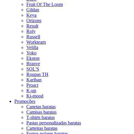
Fruit Of The Loom
Gildan
Keya
Orizons
Result
Roly
Russell
Workteam
Velilla
Yoko
Ekston
Branve
SOL'S
Roupas TH
Kariban
Proact
K-up
Ki-mood
Promoções
Canetas baratas
Camisas baratas
T-shirts baratas
Pastas personalizadas baratas
Carteiras baratas
Forros polares baratos