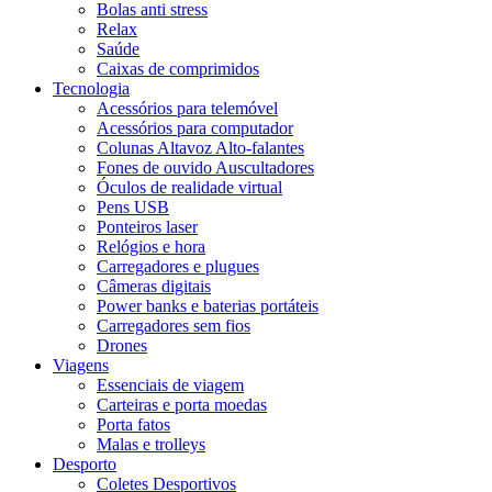
Bolas anti stress
Relax
Saúde
Caixas de comprimidos
Tecnologia
Acessórios para telemóvel
Acessórios para computador
Colunas Altavoz Alto-falantes
Fones de ouvido Auscultadores
Óculos de realidade virtual
Pens USB
Ponteiros laser
Relógios e hora
Carregadores e plugues
Câmeras digitais
Power banks e baterias portáteis
Carregadores sem fios
Drones
Viagens
Essenciais de viagem
Carteiras e porta moedas
Porta fatos
Malas e trolleys
Desporto
Coletes Desportivos