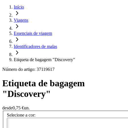
Início
Viagens
Essenciais de viagem
Identificadores de malas
Etiqueta de bagagem "Discovery"
Número do artigo: 37119617
Etiqueta de bagagem
"Discovery"
desde
0,75 €
un.
Selecione a cor: