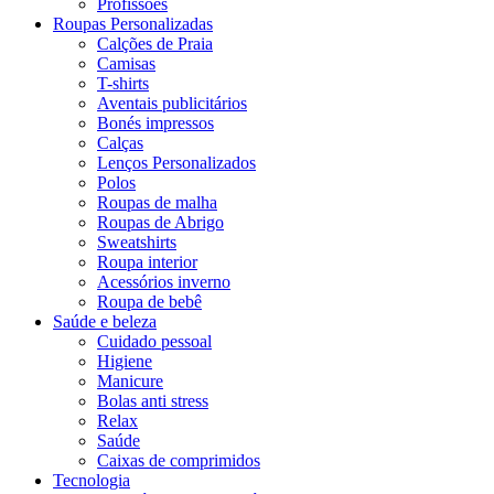
Profissões
Roupas Personalizadas
Calções de Praia
Camisas
T-shirts
Aventais publicitários
Bonés impressos
Calças
Lenços Personalizados
Polos
Roupas de malha
Roupas de Abrigo
Sweatshirts
Roupa interior
Acessórios inverno
Roupa de bebê
Saúde e beleza
Cuidado pessoal
Higiene
Manicure
Bolas anti stress
Relax
Saúde
Caixas de comprimidos
Tecnologia