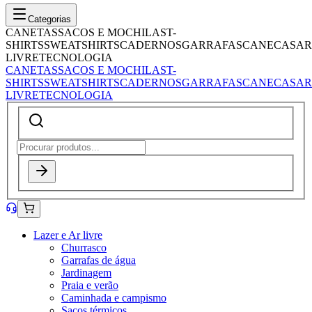
Categorias
CANETAS
SACOS E MOCHILAS
T-
SHIRTS
SWEATSHIRTS
CADERNOS
GARRAFAS
CANECAS
AR
LIVRE
TECNOLOGIA
CANETAS
SACOS E MOCHILAS
T-
SHIRTS
SWEATSHIRTS
CADERNOS
GARRAFAS
CANECAS
AR
LIVRE
TECNOLOGIA
Lazer e Ar livre
Churrasco
Garrafas de água
Jardinagem
Praia e verão
Caminhada e campismo
Sacos térmicos