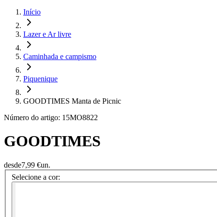
Início
Lazer e Ar livre
Caminhada e campismo
Piquenique
GOODTIMES Manta de Picnic
Número do artigo: 15MO8822
GOODTIMES
desde
7,99 €
un.
Selecione a cor: