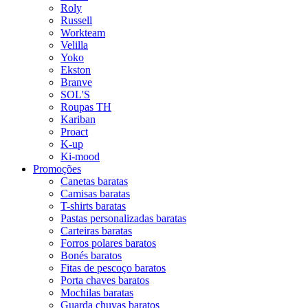
Roly
Russell
Workteam
Velilla
Yoko
Ekston
Branve
SOL'S
Roupas TH
Kariban
Proact
K-up
Ki-mood
Promoções
Canetas baratas
Camisas baratas
T-shirts baratas
Pastas personalizadas baratas
Carteiras baratas
Forros polares baratos
Bonés baratos
Fitas de pescoço baratos
Porta chaves baratos
Mochilas baratas
Guarda chuvas baratos