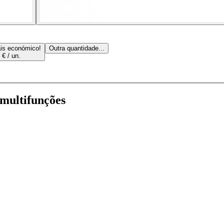
is económico!
Outra quantidade...
 € / un.
multifunções