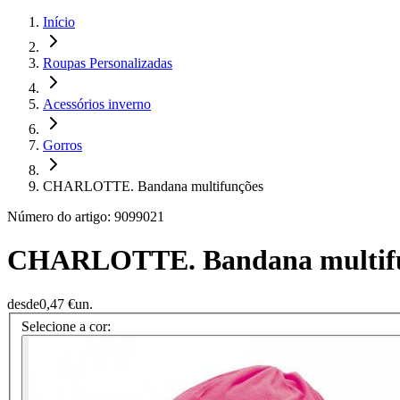
Início
Roupas Personalizadas
Acessórios inverno
Gorros
CHARLOTTE. Bandana multifunções
Número do artigo: 9099021
CHARLOTTE. Bandana multif
desde
0,47 €
un.
Selecione a cor: