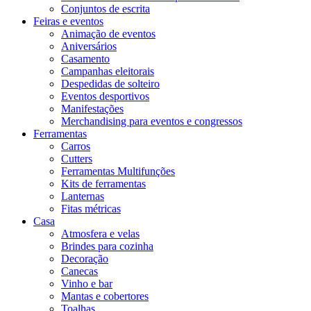
Conjuntos de escrita
Feiras e eventos
Animação de eventos
Aniversários
Casamento
Campanhas eleitorais
Despedidas de solteiro
Eventos desportivos
Manifestações
Merchandising para eventos e congressos
Ferramentas
Carros
Cutters
Ferramentas Multifunções
Kits de ferramentas
Lanternas
Fitas métricas
Casa
Atmosfera e velas
Brindes para cozinha
Decoração
Canecas
Vinho e bar
Mantas e cobertores
Toalhas