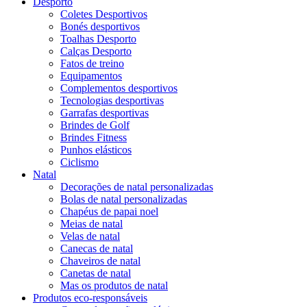
Desporto
Coletes Desportivos
Bonés desportivos
Toalhas Desporto
Calças Desporto
Fatos de treino
Equipamentos
Complementos desportivos
Tecnologias desportivas
Garrafas desportivas
Brindes de Golf
Brindes Fitness
Punhos elásticos
Ciclismo
Natal
Decorações de natal personalizadas
Bolas de natal personalizadas
Chapéus de papai noel
Meias de natal
Velas de natal
Canecas de natal
Chaveiros de natal
Canetas de natal
Mas os produtos de natal
Produtos eco-responsáveis