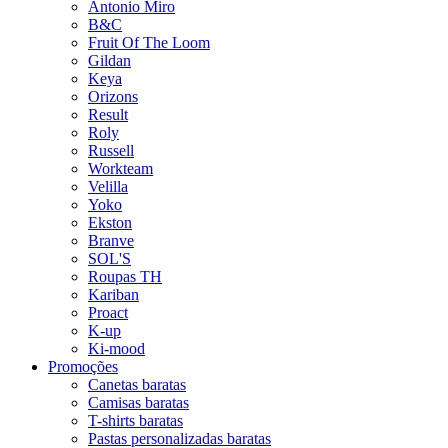
Antonio Miro
B&C
Fruit Of The Loom
Gildan
Keya
Orizons
Result
Roly
Russell
Workteam
Velilla
Yoko
Ekston
Branve
SOL'S
Roupas TH
Kariban
Proact
K-up
Ki-mood
Promoções
Canetas baratas
Camisas baratas
T-shirts baratas
Pastas personalizadas baratas