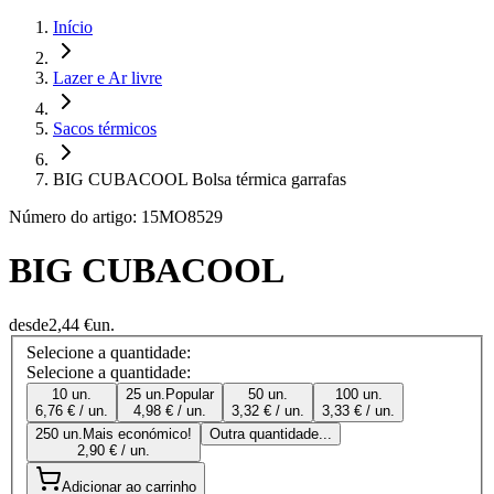
Início
Lazer e Ar livre
Sacos térmicos
BIG CUBACOOL Bolsa térmica garrafas
Número do artigo: 15MO8529
BIG CUBACOOL
desde
2,44 €
un.
Selecione a quantidade:
Selecione a quantidade:
10 un.
25 un.
Popular
50 un.
100 un.
6,76 € / un.
4,98 € / un.
3,32 € / un.
3,33 € / un.
250 un.
Mais económico!
Outra quantidade...
2,90 € / un.
Adicionar ao carrinho