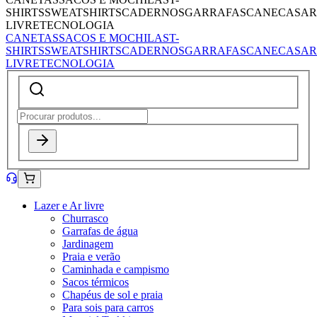
SHIRTS
SWEATSHIRTS
CADERNOS
GARRAFAS
CANECAS
AR
LIVRE
TECNOLOGIA
CANETAS
SACOS E MOCHILAS
T-
SHIRTS
SWEATSHIRTS
CADERNOS
GARRAFAS
CANECAS
AR
LIVRE
TECNOLOGIA
Lazer e Ar livre
Churrasco
Garrafas de água
Jardinagem
Praia e verão
Caminhada e campismo
Sacos térmicos
Chapéus de sol e praia
Para sois para carros