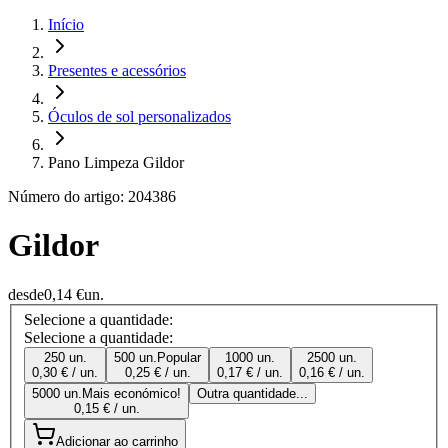
Início
Presentes e acessórios
Óculos de sol personalizados
Pano Limpeza Gildor
Número do artigo: 204386
Gildor
desde
0,14 €
un.
Selecione a quantidade:
Selecione a quantidade:
250 un.
500 un.
Popular
1000 un.
2500 un.
0,30 € / un.
0,25 € / un.
0,17 € / un.
0,16 € / un.
5000 un.
Mais económico!
Outra quantidade...
0,15 € / un.
Adicionar ao carrinho