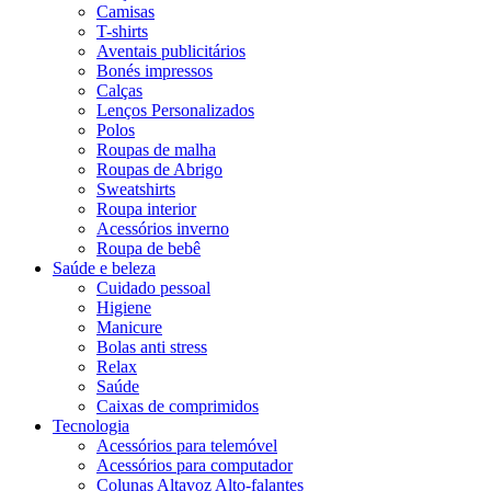
Camisas
T-shirts
Aventais publicitários
Bonés impressos
Calças
Lenços Personalizados
Polos
Roupas de malha
Roupas de Abrigo
Sweatshirts
Roupa interior
Acessórios inverno
Roupa de bebê
Saúde e beleza
Cuidado pessoal
Higiene
Manicure
Bolas anti stress
Relax
Saúde
Caixas de comprimidos
Tecnologia
Acessórios para telemóvel
Acessórios para computador
Colunas Altavoz Alto-falantes