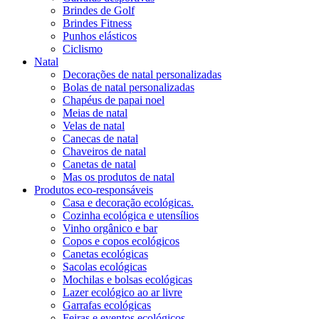
Brindes de Golf
Brindes Fitness
Punhos elásticos
Ciclismo
Natal
Decorações de natal personalizadas
Bolas de natal personalizadas
Chapéus de papai noel
Meias de natal
Velas de natal
Canecas de natal
Chaveiros de natal
Canetas de natal
Mas os produtos de natal
Produtos eco-responsáveis
Casa e decoração ecológicas.
Cozinha ecológica e utensílios
Vinho orgânico e bar
Copos e copos ecológicos
Canetas ecológicas
Sacolas ecológicas
Mochilas e bolsas ecológicas
Lazer ecológico ao ar livre
Garrafas ecológicas
Feiras e eventos ecológicos