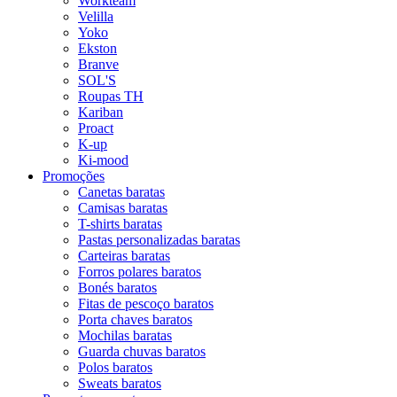
Workteam
Velilla
Yoko
Ekston
Branve
SOL'S
Roupas TH
Kariban
Proact
K-up
Ki-mood
Promoções
Canetas baratas
Camisas baratas
T-shirts baratas
Pastas personalizadas baratas
Carteiras baratas
Forros polares baratos
Bonés baratos
Fitas de pescoço baratos
Porta chaves baratos
Mochilas baratas
Guarda chuvas baratos
Polos baratos
Sweats baratos