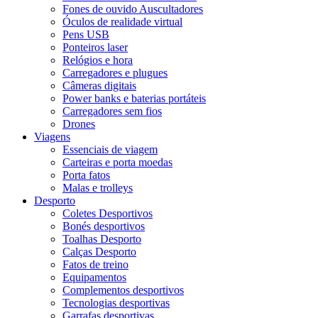
Fones de ouvido Auscultadores
Óculos de realidade virtual
Pens USB
Ponteiros laser
Relógios e hora
Carregadores e plugues
Câmeras digitais
Power banks e baterias portáteis
Carregadores sem fios
Drones
Viagens
Essenciais de viagem
Carteiras e porta moedas
Porta fatos
Malas e trolleys
Desporto
Coletes Desportivos
Bonés desportivos
Toalhas Desporto
Calças Desporto
Fatos de treino
Equipamentos
Complementos desportivos
Tecnologias desportivas
Garrafas desportivas