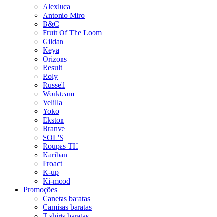
Alexluca
Antonio Miro
B&C
Fruit Of The Loom
Gildan
Keya
Orizons
Result
Roly
Russell
Workteam
Velilla
Yoko
Ekston
Branve
SOL'S
Roupas TH
Kariban
Proact
K-up
Ki-mood
Promoções
Canetas baratas
Camisas baratas
T-shirts baratas