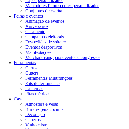
Lápis personalizados
Marcadores fluorescentes personalizados
Conjuntos de escrita
Feiras e eventos
Animação de eventos
Aniversários
Casamento
Campanhas eleitorais
Despedidas de solteiro
Eventos desportivos
Manifestações
Merchandising para eventos e congressos
Ferramentas
Carros
Cutters
Ferramentas Multifunções
Kits de ferramentas
Lanternas
Fitas métricas
Casa
Atmosfera e velas
Brindes para cozinha
Decoração
Canecas
Vinho e bar