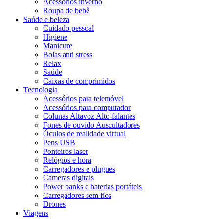
Acessórios inverno
Roupa de bebê
Saúde e beleza
Cuidado pessoal
Higiene
Manicure
Bolas anti stress
Relax
Saúde
Caixas de comprimidos
Tecnologia
Acessórios para telemóvel
Acessórios para computador
Colunas Altavoz Alto-falantes
Fones de ouvido Auscultadores
Óculos de realidade virtual
Pens USB
Ponteiros laser
Relógios e hora
Carregadores e plugues
Câmeras digitais
Power banks e baterias portáteis
Carregadores sem fios
Drones
Viagens