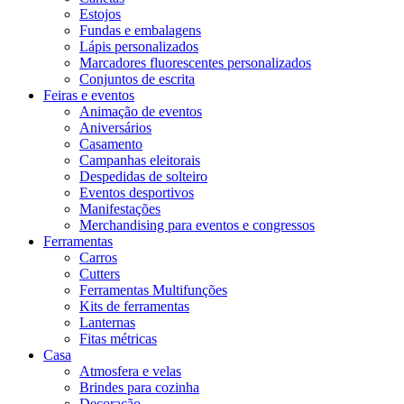
Estojos
Fundas e embalagens
Lápis personalizados
Marcadores fluorescentes personalizados
Conjuntos de escrita
Feiras e eventos
Animação de eventos
Aniversários
Casamento
Campanhas eleitorais
Despedidas de solteiro
Eventos desportivos
Manifestações
Merchandising para eventos e congressos
Ferramentas
Carros
Cutters
Ferramentas Multifunções
Kits de ferramentas
Lanternas
Fitas métricas
Casa
Atmosfera e velas
Brindes para cozinha
Decoração