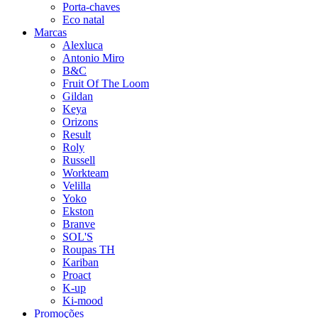
Porta-chaves
Eco natal
Marcas
Alexluca
Antonio Miro
B&C
Fruit Of The Loom
Gildan
Keya
Orizons
Result
Roly
Russell
Workteam
Velilla
Yoko
Ekston
Branve
SOL'S
Roupas TH
Kariban
Proact
K-up
Ki-mood
Promoções