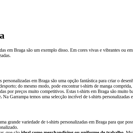
ga
izadas em Braga são um exemplo disso. Em cores vivas e vibrantes ou 
zadas.
 personalizadas em Braga são uma opção fantástica para criar o desenh
 o desporto; do mesmo modo, pode encontrar t-shirts de manga comprida, 
adas por preços muito competitivos. Estas t-shirts em Braga são muito 
.
Na Garrampa temos uma selecção incrível de t-shirts personalizadas 
uma grande variedade de t-shirts personalizadas em Braga para que possa
onalizado.
zar, que são
ideal como merchandising ou uniforme de trabalho.
Muit