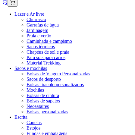
Lazer e Ar livre
Churrasco
Garrafas de água
Jardinagem
Praia e verão
Caminhada e campismo
Sacos térmicos
Chapéus de sol e praia
Para sois para carros
Material Trekking
Sacos e mochilas
Bolsas de Viagem Personalizadas
Sacos de desporto
Bolsas tiracolo personalizados
Mochilas
Bolsas de cintura
Bolsas de sapatos
Necessaires
Bolsas personalizadas
Escrita
Canetas
Estojos
Fundas e embalagens