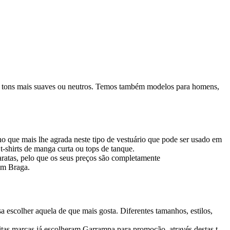
em tons mais suaves ou neutros. Temos também modelos para homens,
o que mais lhe agrada neste tipo de vestuário que pode ser usado em
t-shirts de manga curta ou tops de tanque.
baratas, pelo que os seus preços são completamente
em Braga.
 escolher aquela de que mais gosta. Diferentes tamanhos, estilos,
as marcas já escolheram Garrampa para promoção, através destas t-