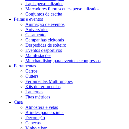
Lápis personalizados
Marcadores fluorescentes personalizados
Conjuntos de escrita
Feiras e eventos
Animação de eventos
Aniversários
Casamento
Campanhas eleitorais
Despedidas de solteiro
Eventos desportivos
Manifestações
Merchandising para eventos e congressos
Ferramentas
Carros
Cutters
Ferramentas Multifunções
Kits de ferramentas
Lanternas
Fitas métricas
Casa
Atmosfera e velas
Brindes para cozinha
Decoração
Canecas
Vinho e bar