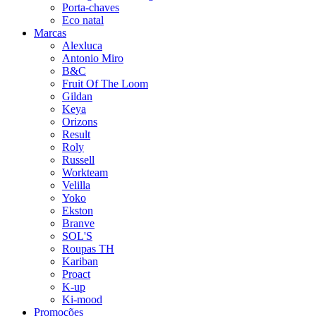
Porta-chaves
Eco natal
Marcas
Alexluca
Antonio Miro
B&C
Fruit Of The Loom
Gildan
Keya
Orizons
Result
Roly
Russell
Workteam
Velilla
Yoko
Ekston
Branve
SOL'S
Roupas TH
Kariban
Proact
K-up
Ki-mood
Promoções