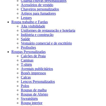
Guarda-chuvas personalizados
Acessórios de vestido
Chaveiros personalizados
Artigos para fumadores
Leques
Roupa trabalho e Fardas
Alta visibilidade
Uniformes de restauração e hotelaria
Indústria e construção
Saúde
Vestuário comercial e de escritório
Profissões
Roupas Personalizadas
Calções de Praia
Camisas
T-shirts
Aventais publicitários
Bonés impressos
Calças
Lenços Personalizados
Polos
Roupas de malha
Roupas de Abrigo
Sweatshirts
Roupa interior