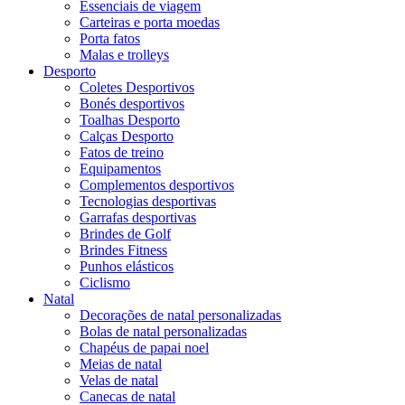
Essenciais de viagem
Carteiras e porta moedas
Porta fatos
Malas e trolleys
Desporto
Coletes Desportivos
Bonés desportivos
Toalhas Desporto
Calças Desporto
Fatos de treino
Equipamentos
Complementos desportivos
Tecnologias desportivas
Garrafas desportivas
Brindes de Golf
Brindes Fitness
Punhos elásticos
Ciclismo
Natal
Decorações de natal personalizadas
Bolas de natal personalizadas
Chapéus de papai noel
Meias de natal
Velas de natal
Canecas de natal