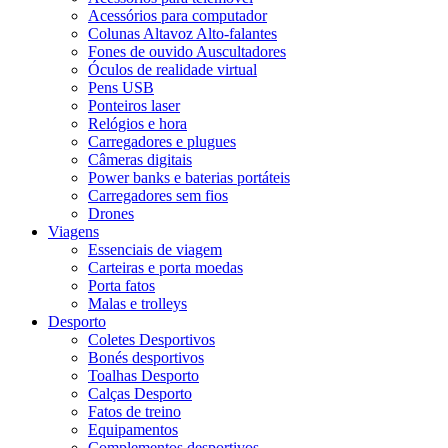
Acessórios para computador
Colunas Altavoz Alto-falantes
Fones de ouvido Auscultadores
Óculos de realidade virtual
Pens USB
Ponteiros laser
Relógios e hora
Carregadores e plugues
Câmeras digitais
Power banks e baterias portáteis
Carregadores sem fios
Drones
Viagens
Essenciais de viagem
Carteiras e porta moedas
Porta fatos
Malas e trolleys
Desporto
Coletes Desportivos
Bonés desportivos
Toalhas Desporto
Calças Desporto
Fatos de treino
Equipamentos
Complementos desportivos