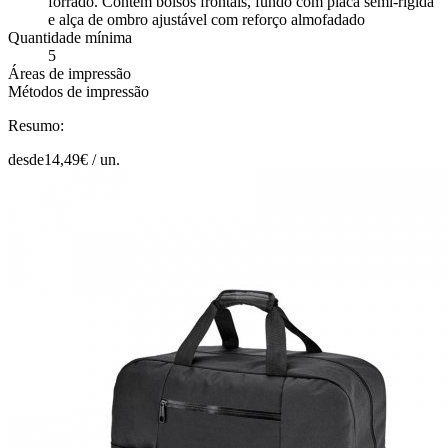
forrado. Contém bolsos frontais, fundo com placa semi-rígida
e alça de ombro ajustável com reforço almofadado
Quantidade mínima
5
Áreas de impressão
Métodos de impressão
Resumo:
desde
14,49
€ /
un.