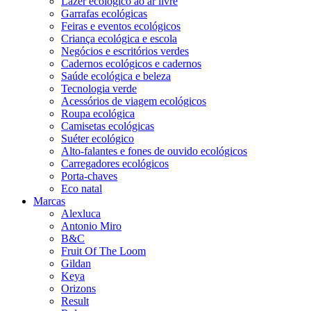
Lazer ecológico ao ar livre
Garrafas ecológicas
Feiras e eventos ecológicos
Criança ecológica e escola
Negócios e escritórios verdes
Cadernos ecológicos e cadernos
Saúde ecológica e beleza
Tecnologia verde
Acessórios de viagem ecológicos
Roupa ecológica
Camisetas ecológicas
Suéter ecológico
Alto-falantes e fones de ouvido ecológicos
Carregadores ecológicos
Porta-chaves
Eco natal
Marcas
Alexluca
Antonio Miro
B&C
Fruit Of The Loom
Gildan
Keya
Orizons
Result