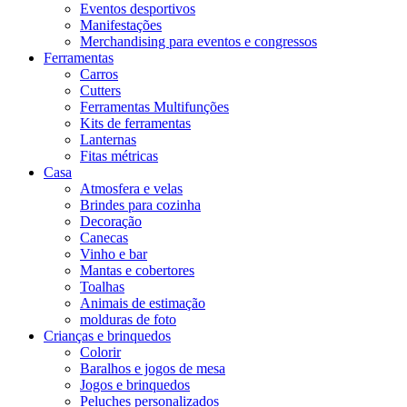
Eventos desportivos
Manifestações
Merchandising para eventos e congressos
Ferramentas
Carros
Cutters
Ferramentas Multifunções
Kits de ferramentas
Lanternas
Fitas métricas
Casa
Atmosfera e velas
Brindes para cozinha
Decoração
Canecas
Vinho e bar
Mantas e cobertores
Toalhas
Animais de estimação
molduras de foto
Crianças e brinquedos
Colorir
Baralhos e jogos de mesa
Jogos e brinquedos
Peluches personalizados