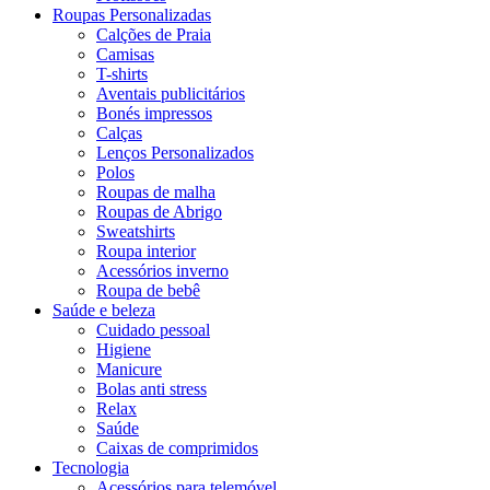
Roupas Personalizadas
Calções de Praia
Camisas
T-shirts
Aventais publicitários
Bonés impressos
Calças
Lenços Personalizados
Polos
Roupas de malha
Roupas de Abrigo
Sweatshirts
Roupa interior
Acessórios inverno
Roupa de bebê
Saúde e beleza
Cuidado pessoal
Higiene
Manicure
Bolas anti stress
Relax
Saúde
Caixas de comprimidos
Tecnologia
Acessórios para telemóvel