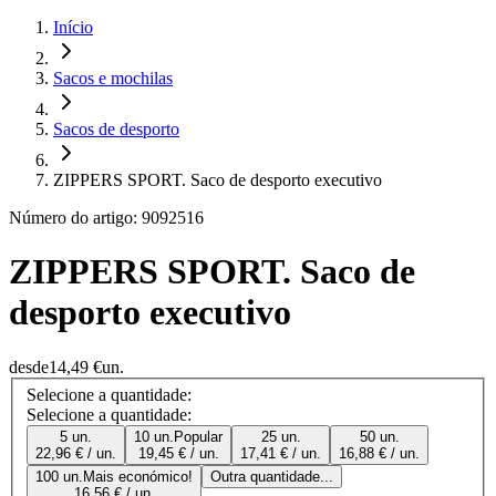
Início
Sacos e mochilas
Sacos de desporto
ZIPPERS SPORT. Saco de desporto executivo
Número do artigo: 9092516
ZIPPERS SPORT. Saco de
desporto executivo
desde
14,49 €
un.
Selecione a quantidade:
Selecione a quantidade:
5 un.
10 un.
Popular
25 un.
50 un.
22,96 € / un.
19,45 € / un.
17,41 € / un.
16,88 € / un.
100 un.
Mais económico!
Outra quantidade...
16,56 € / un.