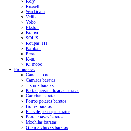
Roly
Russell
Workteam
Velilla
Yoko
Ekston
Branve
SOL'S
Roupas TH
Kariban
Proact
K-up
Ki-mood
Promoções
Canetas baratas
Camisas baratas
T-shirts baratas
Pastas personalizadas baratas
Carteiras baratas
Forros polares baratos
Bonés baratos
Fitas de pescoço baratos
Porta chaves baratos
Mochilas baratas
Guarda chuvas baratos