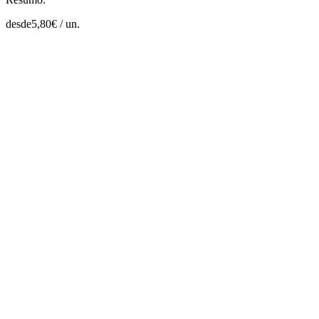
desde
5,80
€ /
un.