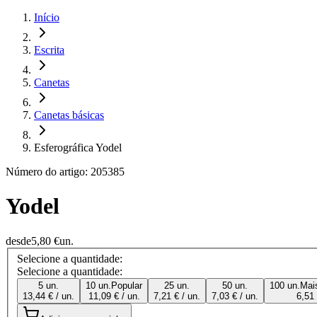
Início
Escrita
Canetas
Canetas básicas
Esferográfica Yodel
Número do artigo: 205385
Yodel
desde
5,80 €
un.
Selecione a quantidade:
Selecione a quantidade:
5 un.
10 un.
Popular
25 un.
50 un.
100 un.
Mai
13,44 € / un.
11,09 € / un.
7,21 € / un.
7,03 € / un.
6,51 