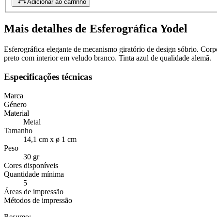
Adicionar ao carrinho
Mais detalhes de Esferográfica Yodel
Esferográfica elegante de mecanismo giratório de design sóbrio. Cor
preto com interior em veludo branco. Tinta azul de qualidade alemã.
Especificações técnicas
Marca
Género
Material
Metal
Tamanho
14,1 cm x ø 1 cm
Peso
30 gr
Cores disponíveis
Quantidade mínima
5
Áreas de impressão
Métodos de impressão
Resumo: