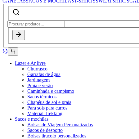
CANETAS
SACOS E MOCHILAS
T-SHIRTS
SWEATSHIRTS
CA
Lazer e Ar livre
Churrasco
Garrafas de água
Jardinagem
Praia e verão
Caminhada e campismo
Sacos térmicos
Chapéus de sol e praia
Para sois para carros
Material Trekking
Sacos e mochilas
Bolsas de Viagem Personalizadas
Sacos de desporto
Bolsas tiracolo personalizados