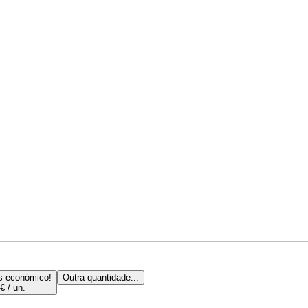
s económico!
Outra quantidade...
€ / un.