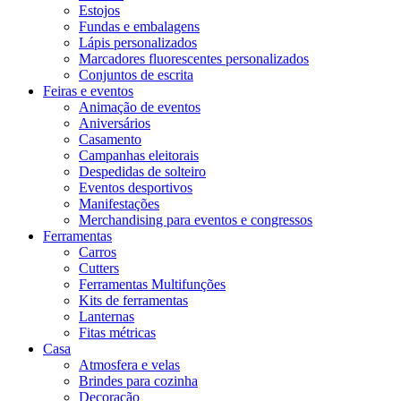
Estojos
Fundas e embalagens
Lápis personalizados
Marcadores fluorescentes personalizados
Conjuntos de escrita
Feiras e eventos
Animação de eventos
Aniversários
Casamento
Campanhas eleitorais
Despedidas de solteiro
Eventos desportivos
Manifestações
Merchandising para eventos e congressos
Ferramentas
Carros
Cutters
Ferramentas Multifunções
Kits de ferramentas
Lanternas
Fitas métricas
Casa
Atmosfera e velas
Brindes para cozinha
Decoração