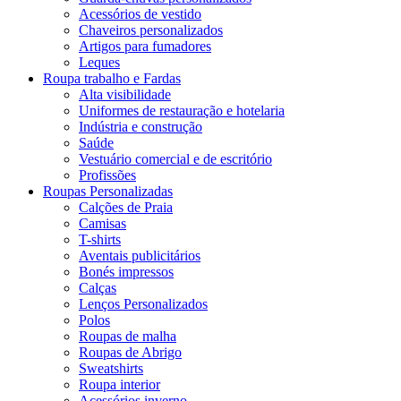
Acessórios de vestido
Chaveiros personalizados
Artigos para fumadores
Leques
Roupa trabalho e Fardas
Alta visibilidade
Uniformes de restauração e hotelaria
Indústria e construção
Saúde
Vestuário comercial e de escritório
Profissões
Roupas Personalizadas
Calções de Praia
Camisas
T-shirts
Aventais publicitários
Bonés impressos
Calças
Lenços Personalizados
Polos
Roupas de malha
Roupas de Abrigo
Sweatshirts
Roupa interior
Acessórios inverno