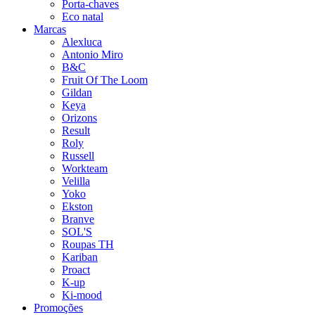
Porta-chaves
Eco natal
Marcas
Alexluca
Antonio Miro
B&C
Fruit Of The Loom
Gildan
Keya
Orizons
Result
Roly
Russell
Workteam
Velilla
Yoko
Ekston
Branve
SOL'S
Roupas TH
Kariban
Proact
K-up
Ki-mood
Promoções