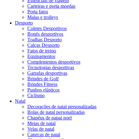
Essenciais de viagem
Carteiras e porta moedas
Porta fatos
Malas e trolleys
Desporto
Coletes Desportivos
Bonés desportivos
Toalhas Desporto
Calças Desporto
Fatos de treino
Equipamentos
Complementos desportivos
Tecnologias desportivas
Garrafas desportivas
Brindes de Golf
Brindes Fitness
Punhos elásticos
Ciclismo
Natal
Decorações de natal personalizadas
Bolas de natal personalizadas
Chapéus de papai noel
Meias de natal
Velas de natal
Canecas de natal