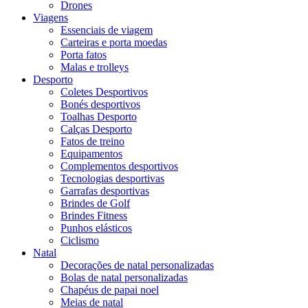
Drones
Viagens
Essenciais de viagem
Carteiras e porta moedas
Porta fatos
Malas e trolleys
Desporto
Coletes Desportivos
Bonés desportivos
Toalhas Desporto
Calças Desporto
Fatos de treino
Equipamentos
Complementos desportivos
Tecnologias desportivas
Garrafas desportivas
Brindes de Golf
Brindes Fitness
Punhos elásticos
Ciclismo
Natal
Decorações de natal personalizadas
Bolas de natal personalizadas
Chapéus de papai noel
Meias de natal