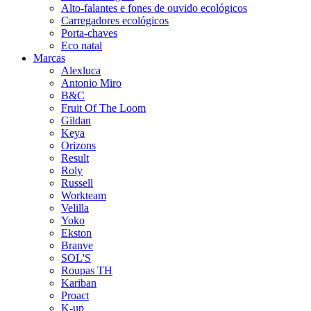
Alto-falantes e fones de ouvido ecológicos
Carregadores ecológicos
Porta-chaves
Eco natal
Marcas
Alexluca
Antonio Miro
B&C
Fruit Of The Loom
Gildan
Keya
Orizons
Result
Roly
Russell
Workteam
Velilla
Yoko
Ekston
Branve
SOL'S
Roupas TH
Kariban
Proact
K-up