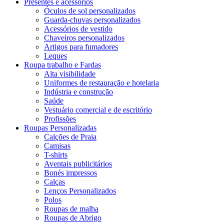
Presentes e acessórios
Óculos de sol personalizados
Guarda-chuvas personalizados
Acessórios de vestido
Chaveiros personalizados
Artigos para fumadores
Leques
Roupa trabalho e Fardas
Alta visibilidade
Uniformes de restauração e hotelaria
Indústria e construção
Saúde
Vestuário comercial e de escritório
Profissões
Roupas Personalizadas
Calções de Praia
Camisas
T-shirts
Aventais publicitários
Bonés impressos
Calças
Lenços Personalizados
Polos
Roupas de malha
Roupas de Abrigo