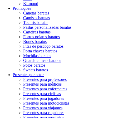
Ki-mood
Promoções
Canetas baratas
Camisas baratas
T-shirts baratas
Pastas personalizadas baratas
Carteiras baratas
Forros polares baratos
Bonés baratos
Fitas de pescoço baratos
Porta chaves baratos
Mochilas baratas
Guarda chuvas baratos
Polos baratos
Sweats baratos
Presentes por setor
Presentes para professores
Presentes para médicos
Presentes para enfermeiras
Presentes para ciclistas
Presentes para jogadores
Presentes para motociclistas
Presentes para viajantes
Presentes para caçadores
Presentes para arquitetos