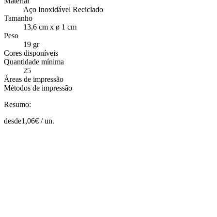
Material
Aço Inoxidável Reciclado
Tamanho
13,6 cm x ø 1 cm
Peso
19 gr
Cores disponíveis
Quantidade mínima
25
Áreas de impressão
Métodos de impressão
Resumo:
desde
1,06
€ /
un.