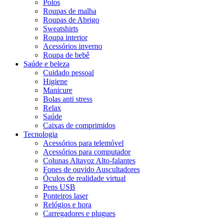
Polos
Roupas de malha
Roupas de Abrigo
Sweatshirts
Roupa interior
Acessórios inverno
Roupa de bebê
Saúde e beleza
Cuidado pessoal
Higiene
Manicure
Bolas anti stress
Relax
Saúde
Caixas de comprimidos
Tecnologia
Acessórios para telemóvel
Acessórios para computador
Colunas Altavoz Alto-falantes
Fones de ouvido Auscultadores
Óculos de realidade virtual
Pens USB
Ponteiros laser
Relógios e hora
Carregadores e plugues