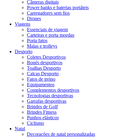
Câmeras digitais
Power banks e baterias portáteis
Carregadores sem fios
Drones
Viagens
Essenciais de viagem
Carteiras e porta moedas
Porta fatos
Malas e trolleys
Desporto
Coletes Desportivos
Bonés desportivos
Toalhas Desporto
Calças Desporto
Fatos de treino
Equipamentos
Complementos desportivos
Tecnologias desportivas
Garrafas desportivas
Brindes de Golf
Brindes Fitness
Punhos elásticos
Ciclismo
Natal
Decorações de natal personalizadas