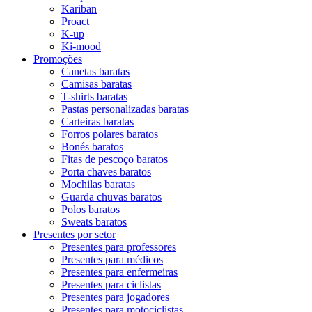
Kariban
Proact
K-up
Ki-mood
Promoções
Canetas baratas
Camisas baratas
T-shirts baratas
Pastas personalizadas baratas
Carteiras baratas
Forros polares baratos
Bonés baratos
Fitas de pescoço baratos
Porta chaves baratos
Mochilas baratas
Guarda chuvas baratos
Polos baratos
Sweats baratos
Presentes por setor
Presentes para professores
Presentes para médicos
Presentes para enfermeiras
Presentes para ciclistas
Presentes para jogadores
Presentes para motociclistas