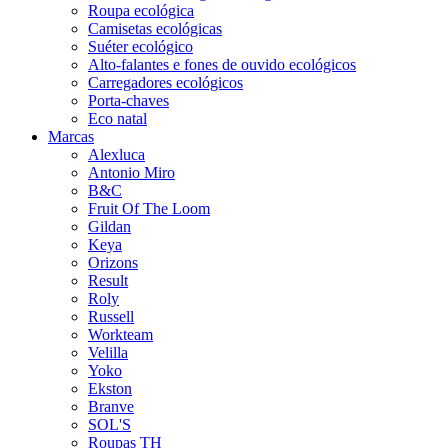
Roupa ecológica
Camisetas ecológicas
Suéter ecológico
Alto-falantes e fones de ouvido ecológicos
Carregadores ecológicos
Porta-chaves
Eco natal
Marcas
Alexluca
Antonio Miro
B&C
Fruit Of The Loom
Gildan
Keya
Orizons
Result
Roly
Russell
Workteam
Velilla
Yoko
Ekston
Branve
SOL'S
Roupas TH