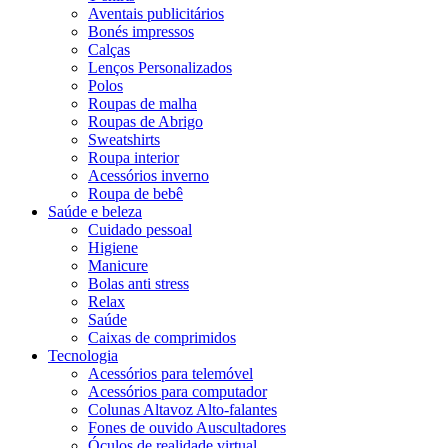
Aventais publicitários
Bonés impressos
Calças
Lenços Personalizados
Polos
Roupas de malha
Roupas de Abrigo
Sweatshirts
Roupa interior
Acessórios inverno
Roupa de bebê
Saúde e beleza
Cuidado pessoal
Higiene
Manicure
Bolas anti stress
Relax
Saúde
Caixas de comprimidos
Tecnologia
Acessórios para telemóvel
Acessórios para computador
Colunas Altavoz Alto-falantes
Fones de ouvido Auscultadores
Óculos de realidade virtual