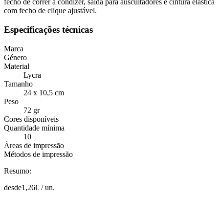
fecho de correr a condizer, saída para auscultadores e cintura elástica
com fecho de clique ajustável.
Especificações técnicas
Marca
Género
Material
Lycra
Tamanho
24 x 10,5 cm
Peso
72 gr
Cores disponíveis
Quantidade mínima
10
Áreas de impressão
Métodos de impressão
Resumo:
desde
1,26
€ /
un.