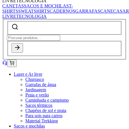
LIVRE
TECNOLOGIA
CANETAS
SACOS E MOCHILAS
T-
SHIRTS
SWEATSHIRTS
CADERNOS
GARRAFAS
CANECAS
AR
LIVRE
TECNOLOGIA
Lazer e Ar livre
Churrasco
Garrafas de água
Jardinagem
Praia e verão
Caminhada e campismo
Sacos térmicos
Chapéus de sol e praia
Para sois para carros
Material Trekking
Sacos e mochilas