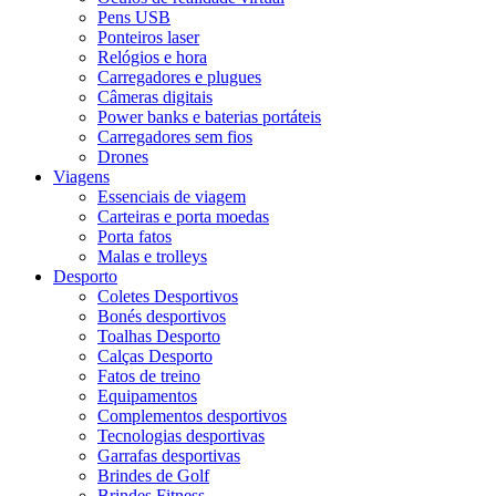
Pens USB
Ponteiros laser
Relógios e hora
Carregadores e plugues
Câmeras digitais
Power banks e baterias portáteis
Carregadores sem fios
Drones
Viagens
Essenciais de viagem
Carteiras e porta moedas
Porta fatos
Malas e trolleys
Desporto
Coletes Desportivos
Bonés desportivos
Toalhas Desporto
Calças Desporto
Fatos de treino
Equipamentos
Complementos desportivos
Tecnologias desportivas
Garrafas desportivas
Brindes de Golf
Brindes Fitness