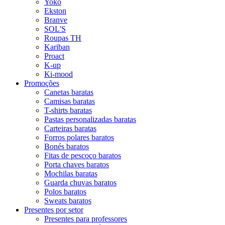
Yoko
Ekston
Branve
SOL'S
Roupas TH
Kariban
Proact
K-up
Ki-mood
Promoções
Canetas baratas
Camisas baratas
T-shirts baratas
Pastas personalizadas baratas
Carteiras baratas
Forros polares baratos
Bonés baratos
Fitas de pescoço baratos
Porta chaves baratos
Mochilas baratas
Guarda chuvas baratos
Polos baratos
Sweats baratos
Presentes por setor
Presentes para professores