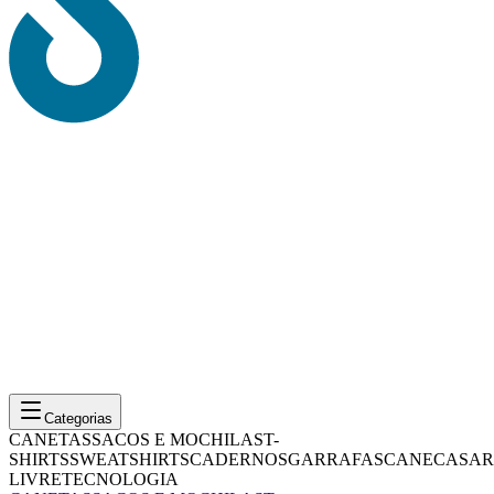
Categorias
CANETAS
SACOS E MOCHILAS
T-
SHIRTS
SWEATSHIRTS
CADERNOS
GARRAFAS
CANECAS
AR
LIVRE
TECNOLOGIA