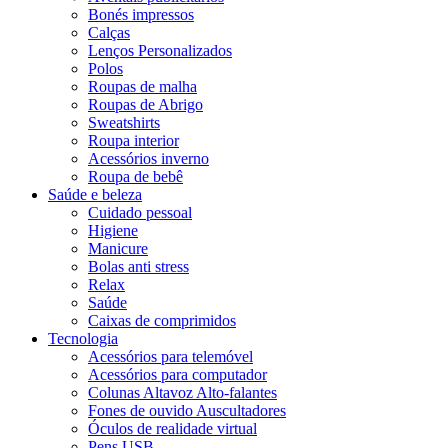
Bonés impressos
Calças
Lenços Personalizados
Polos
Roupas de malha
Roupas de Abrigo
Sweatshirts
Roupa interior
Acessórios inverno
Roupa de bebê
Saúde e beleza
Cuidado pessoal
Higiene
Manicure
Bolas anti stress
Relax
Saúde
Caixas de comprimidos
Tecnologia
Acessórios para telemóvel
Acessórios para computador
Colunas Altavoz Alto-falantes
Fones de ouvido Auscultadores
Óculos de realidade virtual
Pens USB