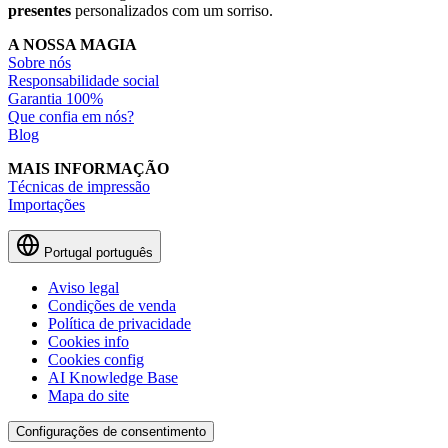
presentes
personalizados com um sorriso.
A NOSSA MAGIA
Sobre nós
Responsabilidade social
Garantia 100%
Que confia em nós?
Blog
MAIS INFORMAÇÃO
Técnicas de impressão
Importações
Portugal
português
Aviso legal
Condições de venda
Política de privacidade
Cookies info
Cookies config
AI Knowledge Base
Mapa do site
Configurações de consentimento