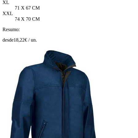
XL
71 X 67 CM
XXL
74 X 70 CM
Resumo:
desde
18,22
€ /
un.