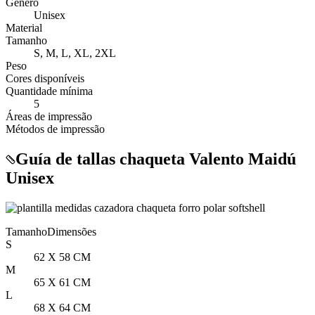
Género
Unisex
Material
Tamanho
S, M, L, XL, 2XL
Peso
Cores disponíveis
Quantidade mínima
5
Áreas de impressão
Métodos de impressão
Guía de tallas chaqueta Valento Maidú
Unisex
Tamanho
Dimensões
S
62 X 58 CM
M
65 X 61 CM
L
68 X 64 CM