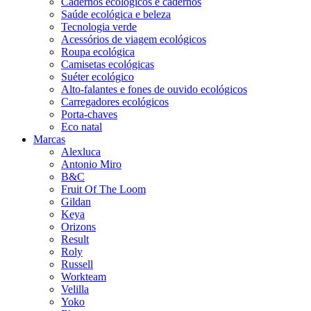
Cadernos ecológicos e cadernos
Saúde ecológica e beleza
Tecnologia verde
Acessórios de viagem ecológicos
Roupa ecológica
Camisetas ecológicas
Suéter ecológico
Alto-falantes e fones de ouvido ecológicos
Carregadores ecológicos
Porta-chaves
Eco natal
Marcas
Alexluca
Antonio Miro
B&C
Fruit Of The Loom
Gildan
Keya
Orizons
Result
Roly
Russell
Workteam
Velilla
Yoko