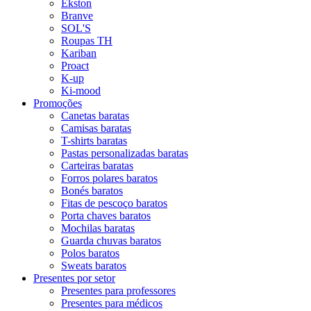
Ekston
Branve
SOL'S
Roupas TH
Kariban
Proact
K-up
Ki-mood
Promoções
Canetas baratas
Camisas baratas
T-shirts baratas
Pastas personalizadas baratas
Carteiras baratas
Forros polares baratos
Bonés baratos
Fitas de pescoço baratos
Porta chaves baratos
Mochilas baratas
Guarda chuvas baratos
Polos baratos
Sweats baratos
Presentes por setor
Presentes para professores
Presentes para médicos