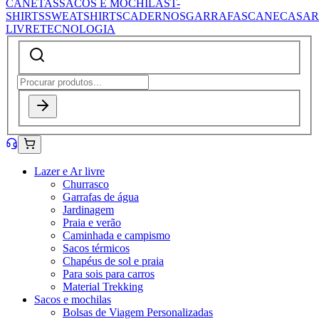
CANETAS
SACOS E MOCHILAS
T-
SHIRTS
SWEATSHIRTS
CADERNOS
GARRAFAS
CANECAS
AR
LIVRE
TECNOLOGIA
Lazer e Ar livre
Churrasco
Garrafas de água
Jardinagem
Praia e verão
Caminhada e campismo
Sacos térmicos
Chapéus de sol e praia
Para sois para carros
Material Trekking
Sacos e mochilas
Bolsas de Viagem Personalizadas