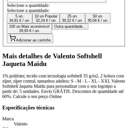
Selecione a quantidade:
Selecione a quantidade:
5 un.
10 un.
Popular
25 un.
50 un.
34,81 € / un.
32,24 € / un.
30,22 € / un.
30,04 € / un.
100 un.
Mais económico!
Outra quantidade...
29,93 € / un.
Adicionar ao carrinho
Mais detalhes de Valento Softshell
Jaqueta Maidu
1% poliéster, tecido com tecnologia softshell 35 g/m2, 2 bolsos com
zíper, zíper central, tamanhos adultos: S - M - L - XL - XXL Valento
Softshell Jaqueta Maidu para personalizar com o seu logotipo a
partir de: 5 unidades. Envio GRÁTIS. Descontos de quantidade até
60%. Calcule o seu preço Online
Especificações técnicas
Marca
Valento